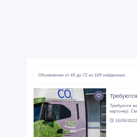
Объявления от 49 до 72 из 169 найденных.
Требуются
Требуются водители в Литву д
карточку). Смена водителей происходит в Германии, предоставляются микроавтобусы. Оплачиваемые 45-ки. Автопарк
составляют новые, автомобили марки Volvo, Daf. Требования: Опыт работы по Европе о
16/05/202