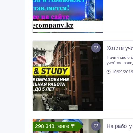
Хотите уч
Начни свою карьеру в Америке ч
учебное заве
10/09/201
298 348 тенге 〒
На работу