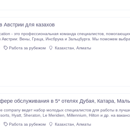
в Австрии для казахов
то профессиональная команда специалистов, помогающих гарантированно поступить в лучшие
ьцбурга. Мы поможем выбрать университет, собрать и подготовить
ситет, найти языковые курсы (если это необходимо) и подобрать место для
9
Работа за рубежом
Казахстан, Алматы
сфере обслуживания в 5* отелях Дубая, Катара, Мал
ты в лучших 5* отелях ОАЭ (Дубаи и Абу Даби): Jumeirah
сии: официанты, бармены, хост/хостесс,
администраторы. Мы будем рады Ва
9
Работа за рубежом
Казахстан, Алматы