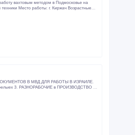
ство смен): 33 Оклад за мин вахту (рублей):
КУМЕНТОВ В МВД ДЛЯ РАБОТЫ В ИЗРАИЛЕ.
тарелыех 3. РАЗНОРАБОЧИЕ в ПРОИЗВОДСТВО на