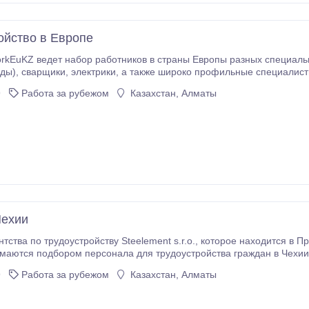
ойство в Европе
раны Европы разных специальностей, а именно строители разных направлений
норабочие. Вы хотите достойно
? Никогда не были за границей? Стремитесь к расширению своих
9
Работа за рубежом
Казахстан, Алматы
 366 000 до 1000 000 в месяц на руки - это реально! Позвоните, прямо сейчас,
Чехии
element s.r.o., которое находится в Праге ищет партнеров, рекрутинговые агентства ,
а для трудоустройства граждан в Чехии. Мы всегда учитываем потребности партнеров и
ать над новыми проектами для расширения бизнес возможностей.
9
Работа за рубежом
Казахстан, Алматы