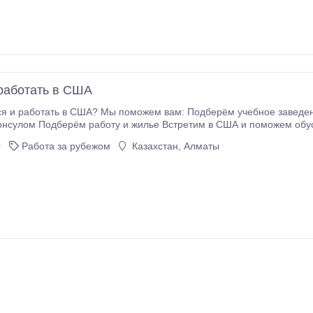
 работать в США
ся и работать в США? Мы поможем вам: Подберём учебное заведе
сулом Подберём работу и жилье Встретим в США и поможем обустроиться. Образов
 адаптация. Узнайте подробнее сейчас по телефону в объявлении.
0
Работа за рубежом
Казахстан, Алматы