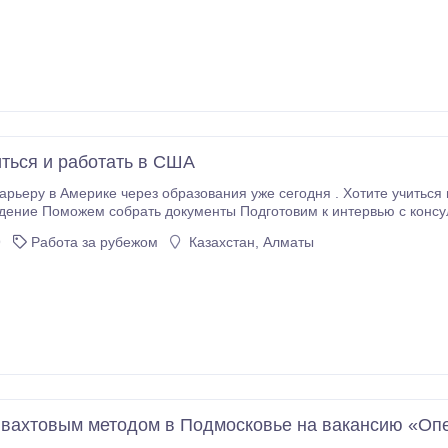
иться и работать в США
ерез образования уже сегодня . Хотите учиться и работать в США? Мы поможем вам: Подберём
дение Поможем собрать документы Подготовим к интервью с конс
поможем обустроиться. Образование, трудоустройство, жилье и со
9
Работа за рубежом
Казахстан, Алматы
 вахтовым методом в Подмосковье на вакансию «Оп