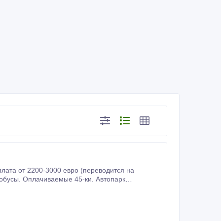
категорией CE Удостоверение ADR (A1+A2) Наличие загранпаспорта и чип-карты Ответственное отношение к работе.