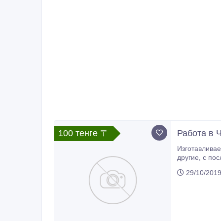
100 тенге 〒
Рабoта в 
Изготавливаем чешские пакет
другие, c последующим трудоустройством у нас, сроки три недели, гарантие выхода визы 100 процентов. Ищем партнеров,
29/10/201