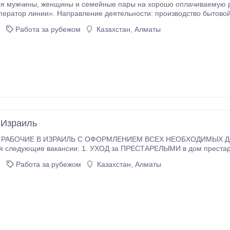
плачиваемую работу вахтовым методом в Подмосковье на
: производство бытовой техники Место работы: г. Киржач Возрастные
до 45 лет. Ставка (р/час): 100 руб Мин длительность вахты (количе
Работа за рубежом
Казахстан, Алматы
 Израиль
РАБОЧИЕ В ИЗРАИЛЬ С ОФОРМЛЕНИЕМ ВСЕХ НЕОБХОДИМЫХ ДО
я следующие вакансии: 1. УХОД за ПРЕСТАРЕЛЫМИ в дом прес
 ПОМОЩНИКИ ОПЕРАТОРОВ) 2. Проводим набор СПЕЦИАЛИСТОВ: СТРОИТЕЛЕЙ,
9
Работа за рубежом
Казахстан, Алматы
.