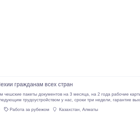
Чехии гражданам всех стран
ы документов на 3 месяца, на 2 года рабочие карты гражданам всех стран СНГ, Африка, Индия и
агентcтва с разнных стран. 420774280996 viber.
9
Работа за рубежом
Казахстан, Алматы