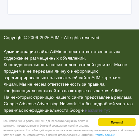
Copyright © 2009-2026 AdMir. All rights reserved.
Администрация сайта AdMir не несет ответственность за
содержание размещенных объявлений.
Конфиденциальность наших пользователей ценится. Мы не
продаем и не передаем личную информацию
зарегистрированных пользователей сайта AdMir третьим
лицам. Мы не несем ответственность за правила
конфиденциальности сайтов на которые ссылается AdMir.
На некоторых страницах нашего сайта представлена реклама
Google Adsense Advertising Network. Чтобы подробней узнать о
правилах конфиденциальности Google
нажмите тут
.
Мы используем файлы cookie для персонализации контента и
Принять!
рекламы, предоставления функций социальных сетей и анализа
Контакты
нашего трафика. На сайте действует политика о неразглашении персональных данных. Используя
этот веб-сайт, вы соглашаетесь с нашим использованием coookies.
Узнать больше