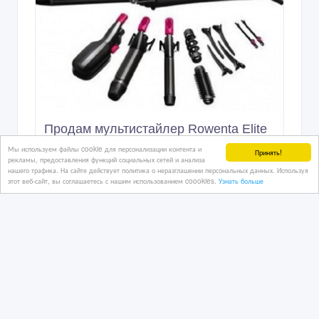
Продам мультистайлер Rowenta Elite
Model Look CF4132D0
Мы используем файлы cookie для персонализации контента и
Принять!
рекламы, предоставления функций социальных сетей и анализа
нашего трафика. На сайте действует политика о неразглашении персональных данных. Используя
этот веб-сайт, вы соглашаетесь с нашим использованием coookies.
Узнать больше
27/07/2026
Предметы личной гигиены
Казахстан, Алматы
2 990 тенге 〒