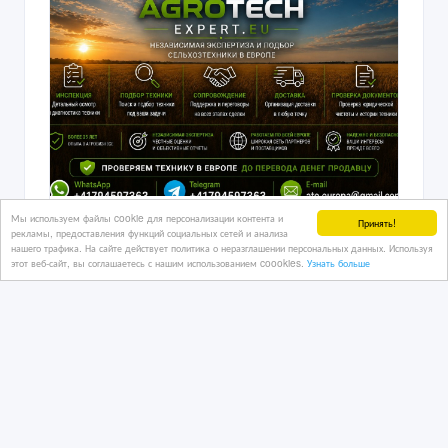
Мы используем файлы cookie для персонализации контента и
Сельхoзтехника из Европы.
Принять!
рекламы, предоставления функций социальных сетей и анализа
нашего трафика. На сайте действует политика о неразглашении персональных данных. Используя
этот веб-сайт, вы соглашаетесь с нашим использованием coookies.
Узнать больше
27/07/2026
Спецтехника
Казахстан, Алматы