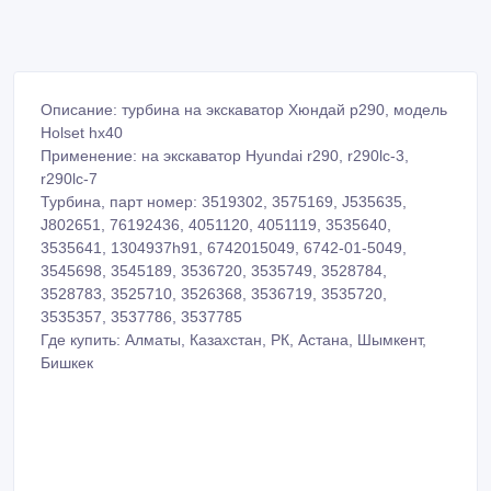
Описание: турбина на экскаватор Хюндай р290, модель
Holset hx40
Применение: на экскаватор Hyundai r290, r290lc-3,
r290lc-7
Турбина, парт номер: 3519302, 3575169, J535635,
J802651, 76192436, 4051120, 4051119, 3535640,
3535641, 1304937h91, 6742015049, 6742-01-5049,
3545698, 3545189, 3536720, 3535749, 3528784,
3528783, 3525710, 3526368, 3536719, 3535720,
3535357, 3537786, 3537785
Где купить: Алматы, Казахстан, РК, Астана, Шымкент,
Бишкек