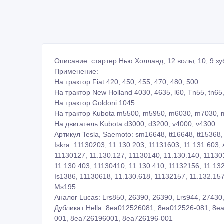
Описание: стартер Нью Холланд, 12 вольт, 10, 9 зу
Применение:
На трактор Fiat 420, 450, 455, 470, 480, 500
На трактор New Holland 4030, 4635, l60, Tn55, tn65,
На трактор Goldoni 1045
На трактор Kubota m5500, m5950, m6030, m7030,
На двигатель Kubota d3000, d3200, v4000, v4300
Артикул Tesla, Saemoto: sm16648, tt16648, tt15368
Iskra: 11130203, 11.130.203, 11131603, 11.131.603,
11130127, 11.130.127, 11130140, 11.130.140, 11130
11.130.403, 11130410, 11.130.410, 11132156, 11.132
Is1386, 11130618, 11.130.618, 11132157, 11.132.157
Ms195
Аналог Lucas: Lrs850, 26390, 26390, Lrs944, 27430,
Дубликат Hella: 8ea012526081, 8ea012526-081, 8
001, 8ea726196001, 8ea726196-001