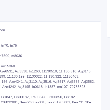
бов
 tn70, tn75
 m7500, m8030
, sm15368
 Aze6531, Azj3538, Is1263, 11130510, 11.130.510, Azj3145,
199, 11.130.199, 11130322, 11.130.322, 11130403,
.156, Aze4241, Azj3110, Azj3516, Azj3517, Azj3535, Azj3582,
, Aze4242, Azj3195, Is0618, Is1387, ms107, 72735823,
 Lrs847, Lrs00182, Lrs00847, Lrs00850, Lrs182
ea726032001, 8ea726032-001, 8ea731785001, 8ea731785-