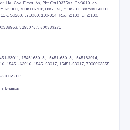
, Lla, Cav, Elmot, As, Pic: Cst10375as, Cst30101gs,
mmm049000, 300n11670z, Dm2134, 2998200, 8mmm050000,
r11w, S9203, Jst3009, 190-314, Rodm2138, Dm2138,
500338953, 82980757, 500333271
451-63011, 1545163013, 15451-63013, 1545163014,
16, 15451-63016, 1545163017, 15451-63017, 7000063555,
028000-5003
нт, Бишкек