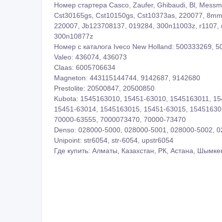
Номер стартера Casco, Zaufer, Ghibaudi, Bl, Messmer
Cst30165gs, Cst10150gs, Cst10373as, 220077, 8
220007, Jb123708137, 019284, 300n11003z, r1107, 
300n10877z
Номер с каталога Iveco New Holland: 500333269, 
Valeo: 436074, 436073
Claas: 6005706634
Magneton: 443115144744, 9142687, 9142680
Prestolite: 20500847, 20500850
Kubota: 1545163010, 15451-63010, 1545163011, 15
15451-63014, 1545163015, 15451-63015, 15451630
70000-63555, 7000073470, 70000-73470
Denso: 028000-5000, 028000-5001, 028000-5002, 
Unipoint: str6054, str-6054, upstr6054
Где купить: Алматы, Казахстан, РК, Астана, Шымке