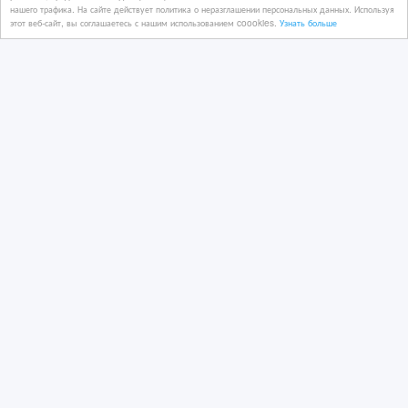
нашего трафика. На сайте действует политика о неразглашении персональных данных. Используя
этот веб-сайт, вы соглашаетесь с нашим использованием coookies.
Узнать больше
Barakat — премиум питание и уход
для ваших питомцев.
25/04/2026
Аксессуары, корма и игрушки
Казахстан, Алматы