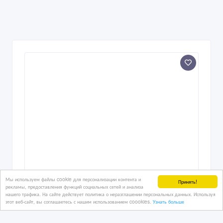
Защитные подноски // Подносок
Мы используем файлы cookie для персонализации контента и
Принять!
стальной
рекламы, предоставления функций социальных сетей и анализа
нашего трафика. На сайте действует политика о неразглашении персональных данных. Используя
этот веб-сайт, вы соглашаетесь с нашим использованием coookies.
Узнать больше
20/02/2024