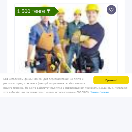
1 500 тенге 〒
Мы используем файлы cookie для персонализации контента и
Принять!
рекламы, предоставления функций социальных сетей и анализа
Ремонт парихмахерских кресел,
нашего трафика. На сайте действует политика о неразглашении персональных данных. Используя
стульев и т.д.
этот веб-сайт, вы соглашаетесь с нашим использованием coookies.
Узнать больше
03/08/2026
Оборудование
Казахстан, Алматы