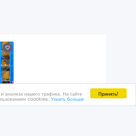
Принять!
и анализа нашего трафика. На сайте
ользованием coookies.
Узнать больше
тву