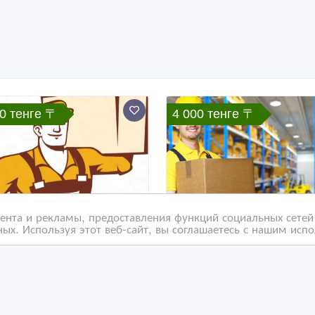
0 тенге 〒
4 000 тенге 〒
нта и рекламы, предоставления функций социальных сетей 
ых. Используя этот веб-сайт, вы соглашаетесь с нашим исп
уги по установке и
услуги по благоустройс
еезду
и по переезду