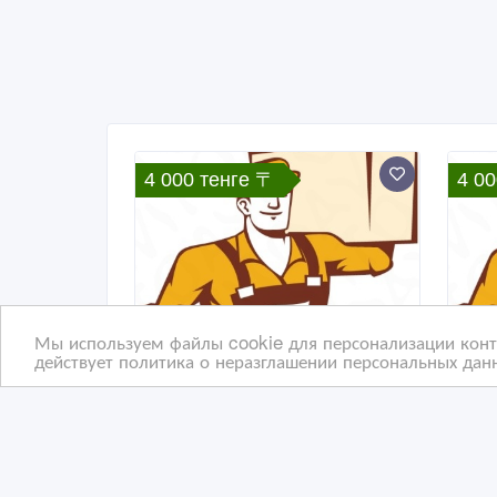
4 000 тенге 〒
4 00
Мы используем файлы cookie для персонализации конте
действует политика о неразглашении персональных данн
услуги по установке и по
усл
переезду
пер