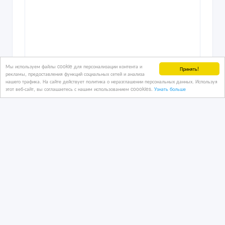
Мы используем файлы cookie для персонализации контента и
Принять!
рекламы, предоставления функций социальных сетей и анализа
нашего трафика. На сайте действует политика о неразглашении персональных данных. Используя
этот веб-сайт, вы соглашаетесь с нашим использованием coookies.
Узнать больше
Barakat — премиум питание и уход
для ваших питомцев.
25/04/2026
Аксессуары, корма и игрушки
Казахстан, Алматы