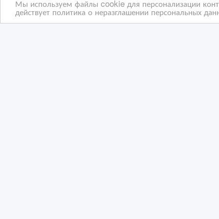
Мы используем файлы cookie для персонализации конте
действует политика о неразглашении персональных данн
Тюльпаны оптом к 8 марта
Про
05/11/2023
25
Цветы
Ц
Казахстан, Алматы
Ка