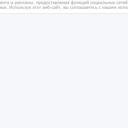
нта и рекламы, предоставления функций социальных сетей 
ых. Используя этот веб-сайт, вы соглашаетесь с нашим исп
дажа хризантема
Продажа Крупные пио
/02/2022
14/02/2022
веты
Цветы
захстан, Алматы
Казахстан, Алматы