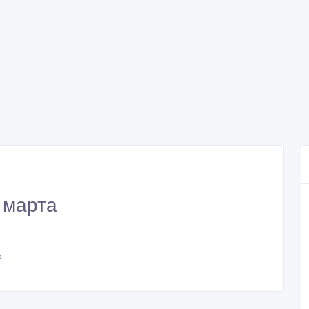
 марта
о