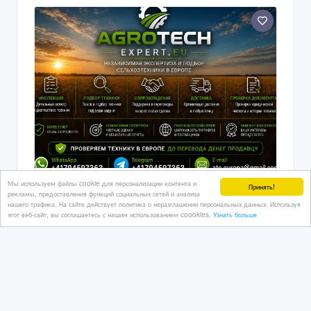
Мы используем файлы cookie для персонализации контента и
Сельхoзтехника из Европы.
Принять!
рекламы, предоставления функций социальных сетей и анализа
нашего трафика. На сайте действует политика о неразглашении персональных данных. Используя
этот веб-сайт, вы соглашаетесь с нашим использованием coookies.
Узнать больше
27/07/2026
Спецтехника
Казахстан, Алматы