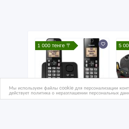
1 000 тенге 〒
5 00
Мы используем файлы cookie для персонализации конте
действует политика о неразглашении персональных данн
Ремонт радиотелефонов.
Нео
офи
Алм