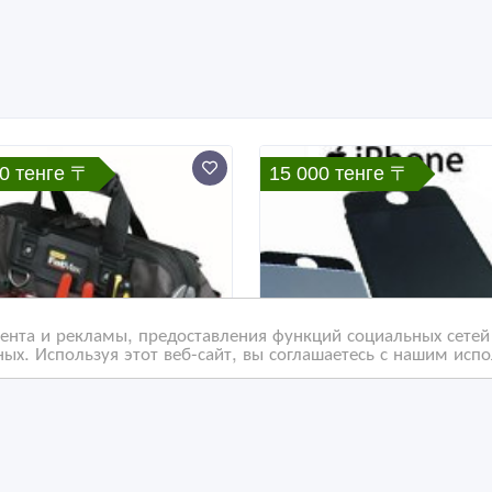
0 тенге 〒
15 000 тенге 〒
нта и рекламы, предоставления функций социальных сетей 
ых. Используя этот веб-сайт, вы соглашаетесь с нашим исп
тложный ремонт
Разбился экран iPhone 
сной телефонии в
Алматы, Замена Разби
аты.
экрана на IPHONE