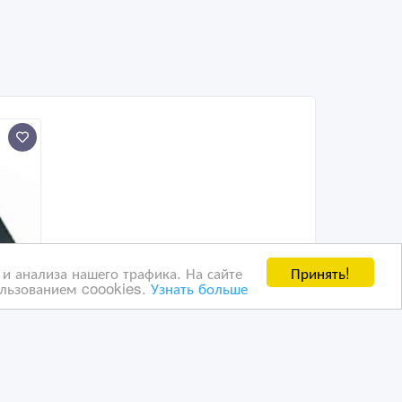
Принять!
и анализа нашего трафика. На сайте
ользованием coookies.
Узнать больше
в
того