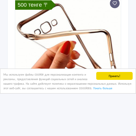
500 тенге 〒
Мы используем файлы cookie для персонализации контента и
Принять!
рекламы, предоставления функций социальных сетей и анализа
нашего трафика. На сайте действует политика о неразглашении персональных данных. Используя
этот веб-сайт, вы соглашаетесь с нашим использованием coookies.
Узнать больше
Продам прозрачный силиконовый
чехол на Samsung Galaxy J2 Prime
2017
27/07/2026