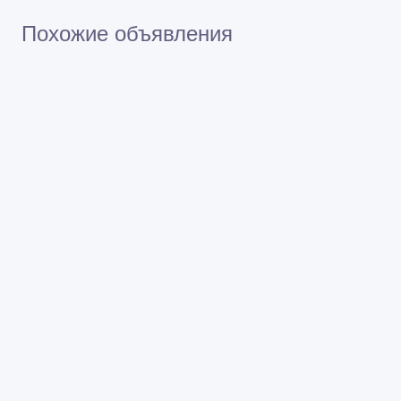
Встречайтесь с продавцом в публичном месте
Проверяйте товар перед покупкой
Похожие объявления