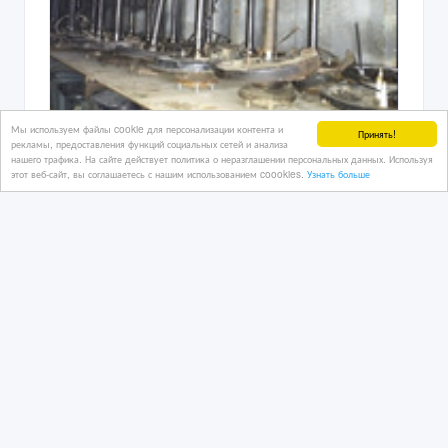
Nissan Patrol авторазбор в Алматы.
Мы используем файлы cookie для персонализации контента и
Принять!
рекламы, предоставления функций социальных сетей и анализа
нашего трафика. На сайте действует политика о неразглашении персональных данных. Используя
27/07/2026
этот веб-сайт, вы соглашаетесь с нашим использованием coookies.
Узнать больше
Запчасти для иномарок
Казахстан, Алматы
1 000 тенге 〒