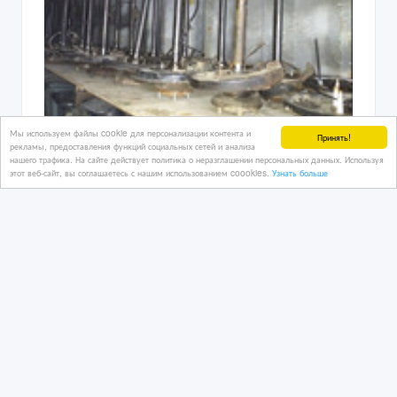
Мы используем файлы cookie для персонализации контента и
Принять!
рекламы, предоставления функций социальных сетей и анализа
нашего трафика. На сайте действует политика о неразглашении персональных данных. Используя
Nissan Patrol авторазбор в Алматы.
этот веб-сайт, вы соглашаетесь с нашим использованием coookies.
Узнать больше
27/07/2026
Запчасти для иномарок
Казахстан, Алматы
1 000 тенге 〒