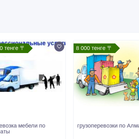
0 тенге 〒
8 000 тенге 〒
евозка мебели по
грузоперевозки по Алм
аты