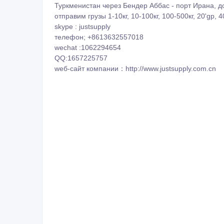
Туркменистан через Бендер Аббас - порт Ирана, д
отправим грузы 1-10кг, 10-100кг, 100-500кг, 20'gp, 
skype : justsupply
телефон; +8613632557018
wechat :1062294654
QQ:1657225757
wеб-сайт компании：http://www.justsupply.com.cn