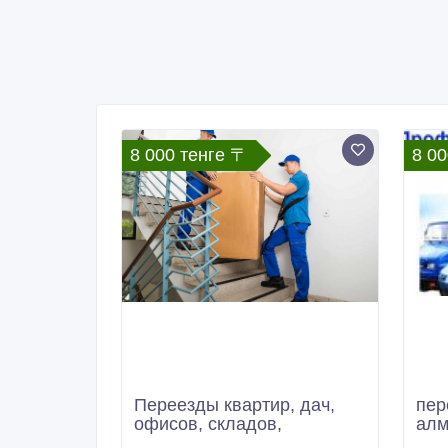
8 000 тенге 〒
8 00
Переезды квартир, дач,
пер
офисов, складов,
алм