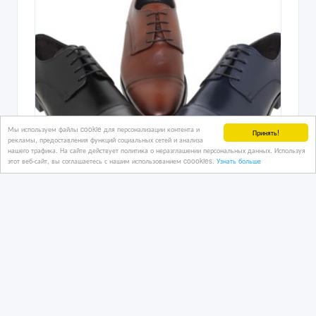
Мы используем файлы cookie для персонализации контента и
Принять!
рекламы, предоставления функций социальных сетей и анализа
нашего трафика. На сайте действует политика о неразглашении персональных данных. Используя
этот веб-сайт, вы соглашаетесь с нашим использованием coookies.
Узнать больше
Предлагаю мужскую обувь из
Испании.
04/03/2025
Мужская обувь
Казахстан, Алматы