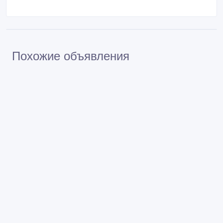
Покупайте безопасно
Не платите продавцу до получения товара или
услуги
Встречайтесь с продавцом в публичном месте
Проверяйте товар перед покупкой
Похожие объявления