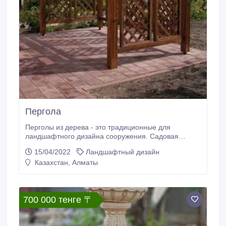
Пергола
Перголы из дерева - это традиционные для
ландшафтного дизайна сооружения. Садовая
пергола позволяет решать несколько
15/04/2022
Ландшафтный дизайн
функциональных задач одновременно, при этом
Казахстан, Алматы
являясь удивительным украшением любого участка.
Современные перголы имеют различные
конструкции и могут выполнять столь
разнообразные задачи, что подходят для любого
700 000 тенге 〒
сада.