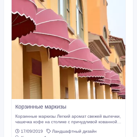
Корзинные маркизы
Корзинные маркизы Легкий аромат свежей выпечки,
чашечка кофе на столике с причудливой кованной
ножкой – Вы сидите в маленьком уютном кафе где-
17/09/2019
Ландшафтный дизайн
то в пьянящей Франции А что же является