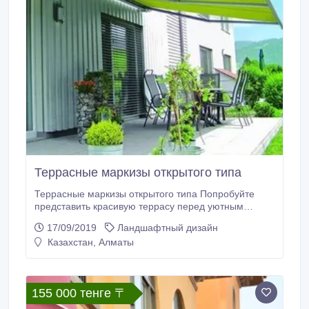
Террасные маркизы открытого типа
Террасные маркизы открытого типа Попробуйте
представить красивую террасу перед уютным
загородным домом. Или столик на улице возле
17/09/2019
Ландшафтный дизайн
симпатичного маленького кафе. Что их
Казахстан, Алматы
объединяет? Маркизы. Именно террасные маркизы
открытого типа являются самыми востребованными
и популярными на рынке Казахстана. Многие
веранды и площадки в частных домах и ресторанах
155 000 тенге 〒
оборудованы именно этим изящным и
эффективным типом солнцезащитных систем.