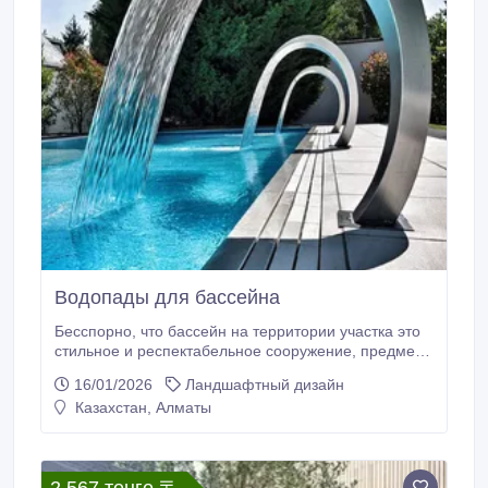
Водопады для бассейна
Бесспорно, что бассейн на территории участка это
стильное и респектабельное сооружение, предмет
гордости и положительных эмоций хозяина, а также
16/01/2026
Ландшафтный дизайн
тех, кто однажды посещал бассейны. Но особый
Казахстан, Алматы
шик бассейну придают водопады. Упругая и живая
сила падающей воды, воспетая поэтами разных
времен, создает превосходное настроение и
вызывает исключительно положительные эмоции.