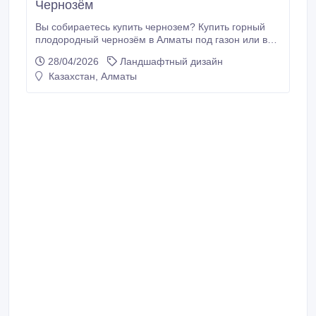
Чернозём
Вы собираетесь купить чернозем? Купить горный
плодородный чернозём в Алматы под газон или в
огород? У нас вы найдете то, что вам необходимо!
28/04/2026
Ландшафтный дизайн
Доставка чернозема в Алматы по доступным ценам
Казахстан, Алматы
самосвалами камаз в любых объёмах. Наличный и
безналичный расчет. Доставка чернозема в любую
погоду и в любое время года.