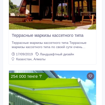
Террасные маркизы кассетного типа
Террасные маркизы кассетного типа Террасные
маркизы кассетного типа по своей сути очень
похожи на террасные маркизы полукассетного типа.
17/09/2019
Ландшафтный дизайн
Основное их отличие заключается в том, что в
Казахстан, Алматы
закрытом состоянии ткань, намотанная на вал,
полностью закрыта герметичным коробом. Наличие
такого короба не только делает внешний вид более
аккуратным и элегантным, но также выполняет
254 000 тенге 〒
защитные функции, не допуская на ткань и
комплектующие попадания осадков и пыли, что в
свою очередь продлевает срок службы маркизы.