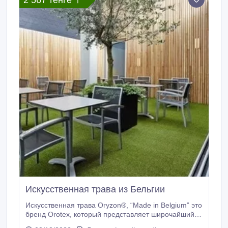
2 567 тенге 〒
Искусственная трава из Бельгии
Искусственная трава Oryzon®, “Made in Belgium” это
бренд Orotex, который представляет широчайший
диапазон различных видов искусственной травы,