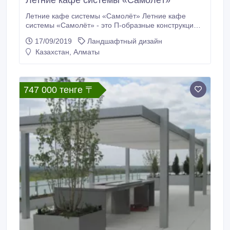
Летние кафе системы «Самолёт»
Летние кафе системы «Самолёт» Летние кафе
системы «Самолёт» - это П-образные конструкции,
в которых используются террасные маркизы.
17/09/2019
Ландшафтный дизайн
Благодаря своей универсальности, система
Казахстан, Алматы
«Самолёт» позволяет оборудовать летнее кафе
практически на любой открытой площадке в
максимально сжатые сроки. Это очень удобно, если
Вам необходимо быстро организовать
747 000 тенге 〒
пространство.