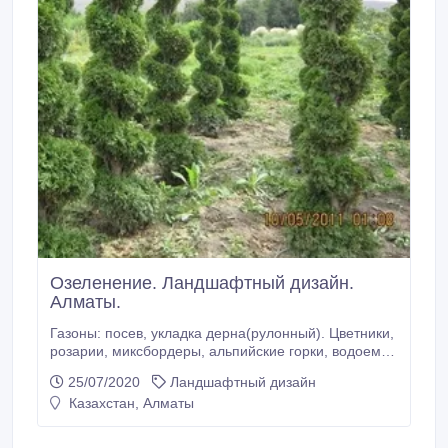
Озеленение. Ландшафтный дизайн.
Алматы.
Газоны: посев, укладка дерна(рулонный). Цветники,
розарии, миксбордеры, альпийские горки, водоемы
с ручьем. Посадка хвойных, декоративно-
25/07/2020
Ландшафтный дизайн
лиственных, фруктовых деревьев и кустарников, с
Казахстан, Алматы
закрытой корневой системой. Комплексное
обслуживание приусадебных участков. Качество и
мобильность работ гарантируется.