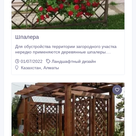
Шпалера
Для обустройства территории загородного участка
нередко применяются деревянные шпалеры.
Шпалера представляет собой конструкцию,
01/07/2022
Ландшафтный дизайн
выполненную из тонких деревянных дощечек, с
Казахстан, Алматы
виду словно переплетенных между собой, и
образующих узор в виде квадратиков или ромбиков.
Периметр шпалеры из дерева скреплен рамкой,
придающей дополнительную прочность всей
конструкции.