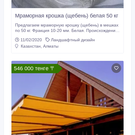
Мраморная крошка (щебень) белая 50 кг
Предлагаем мраморную крошку (щебень) в мешках
по 50 кг. Фракция 10-20 мм. Белая. Происхождение
г. Каратау. Не доломит, не известняк, чистый
11/02/2020
Ландшафтный дизайн
мрамор. Имеется доставка (платная). Для оптовых
Казахстан, Алматы
покупателей скидки! Посетите на сайт stroimat.kz.
546 000 тенге 〒