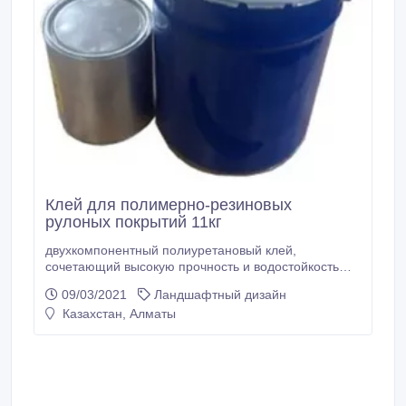
Клей для полимерно-резиновых
рулоных покрытий 11кг
двухкомпонентный полиуретановый клей,
сочетающий высокую прочность и водостойкость
после отверждения. Предназначен для
09/03/2021
Ландшафтный дизайн
приклеивания синтетических спортивных
Казахстан, Алматы
полимерных покрытий, рулонных материалов типа
«РЕЗИПОЛ и РЕГУПОЛ » травмобезопасных плиток
на бетон, дерево, старый асфальт, металл и другие
строительные основания; используется
приклеивания керамической и пр.