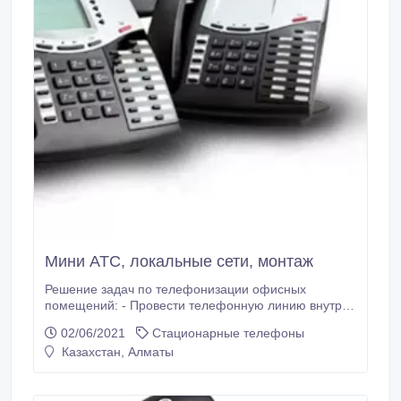
Мини АТС, локальные сети, монтаж
Решение задач по телефонизации офисных
помещений: - Провести телефонную линию внутри
помещения; - Устранить неисправность на линии; -
02/06/2021
Стационарные телефоны
Привести в порядок провода, кабели связи; -
Казахстан, Алматы
Установить мини АТС в офисе; - Перенести и
смонтировать станцию в другое место; - Настроить
мини АТС; - Включить, выключить дополнительные