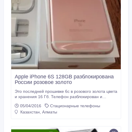
Apple iPhone 6S 128GB разблокирована
России розовое золото
Это последней прошивке 6с в розового золота цвета
и хранения 16 Гб. Телефон разблокирован и
работает с любой сетью. Этот пункт является
05/04/2016
Стационарные телефоны
новым и поставляется в запечатанной коробке
Казахстан, Алматы
Skype:Victor.Svirydzenka.