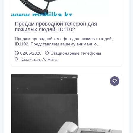
Продам проводной телефон для
пожилых людей, ID1102
Продам проводной телефон для пожилых людей,
ID1102. Представляем вашему вниманию
проводной телефон для пожилых людей. Этот
02/06/2020
Стационарные телефоны
телефон по достоинству оценят не только люди
Казахстан, Алматы
преклонного возраста, но и слабовидящие люди,
люди со сниженным слухом, с нарушениями
координации движений. Телефон очень удобен в
использовании.