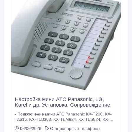
Настройка мини АТС Panasonic, LG,
Karel и др. Установка. Сопровождение
- Подключение мини АТС Panasonic KX-T206, KX-
TA616, KX-TEB308, KX-TEM824, KX-TES824, KX-
TD816, KX-TD1232 и аналогичных, в кратчайшие
08/06/2026
Стационарные телефоны
сроки. А также LG GHX, LG Nortel ARIA SOHO,