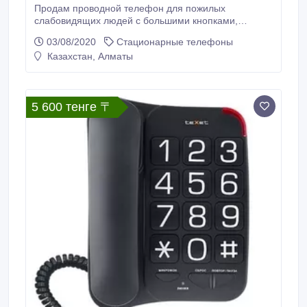
Продам проводной телефон для пожилых
слабовидящих людей с большими кнопками,
громким динамиком и функцией быстрого набора,
03/08/2020
Стационарные телефоны
ID2241T. Представляем стационарный проводной
Казахстан, Алматы
телефон, адаптированный для пожилых людей с
ослабленным зрением, который в прочем может
удачно служить и как офисный вариант для
переговоров по городской линии.
5 600 тенге 〒