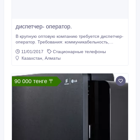
диспетчер- оператор.
В крупную оптовую компанию требуется диспетчер-
оператор. Требования: коммуникабельность,
ответственность. Обязанности: ведение
11/01/2017
Стационарные телефоны
телефонных переговоров. Условия: стабильный
Казахстан, Алматы
доход, свободны график работы..
90 000 тенге 〒