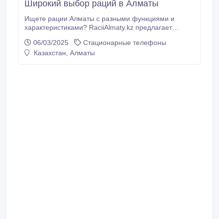
Широкий выбор раций в Алматы
Ищете рации Алматы с разными функциями и
характеристиками? RaciiAlmaty.kz предлагает
широкий выбор моделей для любых задач. У нас вы
06/03/2025
Стационарные телефоны
можете купить рации в Алматы по выгодным ценам,
Казахстан, Алматы
от простых моделей для связи на небольших
расстояниях до профессиональных устройств с
расширенным функционалом. Мы предлагаем
оригинальные рации от ведущих производителей,
гарантируя их качество и надежность.