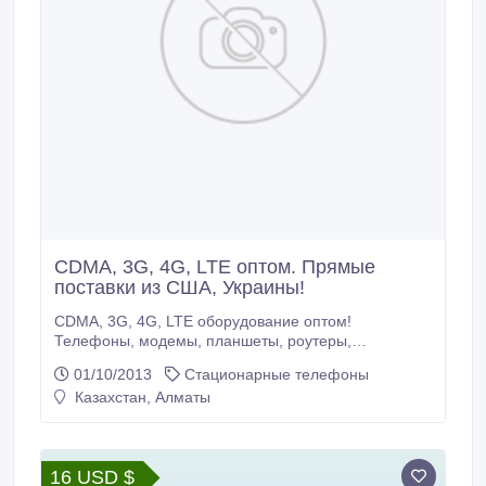
CDMA, 3G, 4G, LTE оптом. Прямые
поставки из США, Украины!
CDMA, 3G, 4G, LTE оборудование оптом!
Телефоны, модемы, планшеты, роутеры,
коммуникаторы, комплектующие! Самые низкие
01/10/2013
Стационарные телефоны
цены, прямые поставки с аукционов США!
Казахстан, Алматы
opt@mobidar.com.ua.
16 USD $