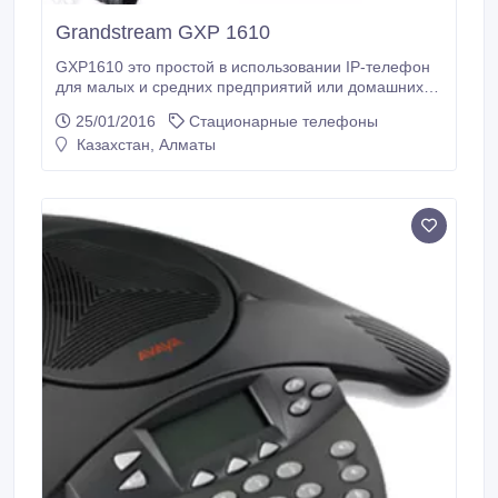
Grandstream GXP 1610
GXP1610 это простой в использовании IP-телефон
для малых и средних предприятий или домашних
офисов. Имеет один SIP-аккаунт, до 2-х линий с
25/01/2016
Стационарные телефоны
индикацией входящего вызова и 3 XML-
Казахстан, Алматы
программируемые контекстозависимые клавиши.
LCD-дисплей с подсветкой и разрешением 132х48 c
четким изображением к комфортным просмотром.