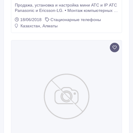
Продажа, установка и настройка мини АТС и IP АТС
Panasonic и Ericsson-LG. • Монтаж компьютерных и
телефонных сетей. • Сервисное обслуживание
18/06/2018
Стационарные телефоны
организаций. Специальные цены для Проектных
Казахстан, Алматы
организаций. Подробнее на сайте: www.1partner.kz.