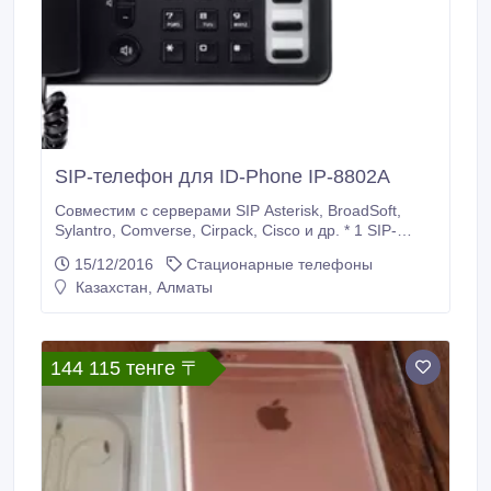
SIP-телефон для ID-Phone IP-8802A
Совместим с серверами SIP Asterisk, BroadSoft,
Sylantro, Comverse, Cirpack, Cisco и др. * 1 SIP-
account * Протокол SIP 2.0 * 2-хстрочный дисплей *
15/12/2016
Стационарные телефоны
2 LAN-порта Клавиатура телефона удобна, надписи
Казахстан, Алматы
нанесены методом «горячей» печати полимерной
краской, цифры изготовлены из белого пластика и
впаяны в клавиши.
144 115 тенге 〒