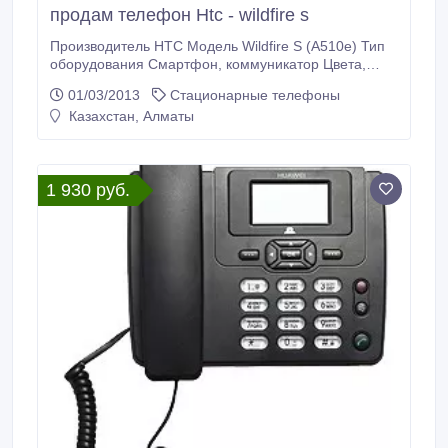
продам телефон Htc - wildfire s
Производитель HTC Модель Wildfire S (A510e) Тип
оборудования Смартфон, коммуникатор Цвета,
использованные в оформлении Черный Стандарт
01/03/2013
Стационарные телефоны
850/900/1800/1900/WCDMA GPS-приемник GPS
Казахстан, Алматы
(спутник) Встроенная память телефона 512 Мб
ROM Оперативная память (RAM) коммуникатора
512 Мб Операционная система Android 2.
1 930 руб.