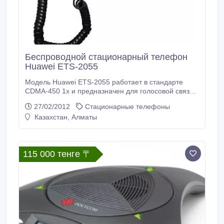
Беспроводной стационарный телефон
Huawei ETS-2055
Модель Huawei ETS-2055 работает в стандарте
CDMA-450 1x и предназначен для голосовой связи,
а также выхода в Интернет со скоростью до 153
27/02/2012
Стационарные телефоны
кбит/с в сетях сотового оператора Скай Линк
Казахстан, Алматы
(SkyLink). Huawei ETS 2055 - классический
стационарный телефон, позволяющий
максимально использовать все преимущества
беспроводной связи для организации телефонии.
115 000 тенге 〒