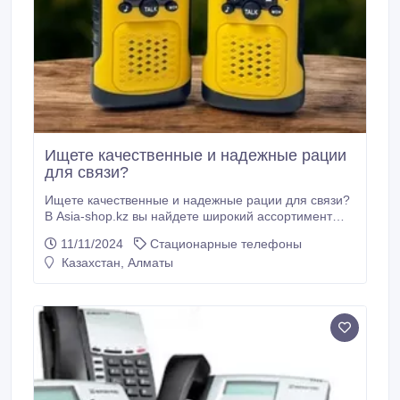
Ищете качественные и надежные рации
для связи?
Ищете качественные и надежные рации для связи?
В Asia-shop.kz вы найдете широкий ассортимент
раций, которые подходят для различных целей.
11/11/2024
Стационарные телефоны
Наши рации идеально подойдут для туризма,
Казахстан, Алматы
активного отдыха, работы на стройках и в
экстренных ситуациях. Мы предлагаем только
проверенные модели от ведущих производителей,
которые гарантируют стабильную и качественную
связь в любых условиях.