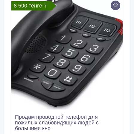
функции для абонентов; - Подключить системный
8 590 тенге 〒
телефон к АТС Техническое обслуживание.
Продам проводной телефон для
пожилых слабовидящих людей с
большими кно