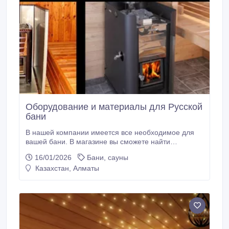
Оборудование и материалы для Русской
бани
В нашей компании имеется все необходимое для
вашей бани. В магазине вы сможете найти
дровяные печи, защитные ограждения для всех
16/01/2026
Бани, сауны
дровяных печей Harvia, освещение для вашей бани,
Казахстан, Алматы
камни для дровяных печей. Вам достаточно
позвонить по номеру телефона или оставить запрос
на обратный звонок и наши специалисты с вами
свяжутся и ответят на все ваши вопросы.