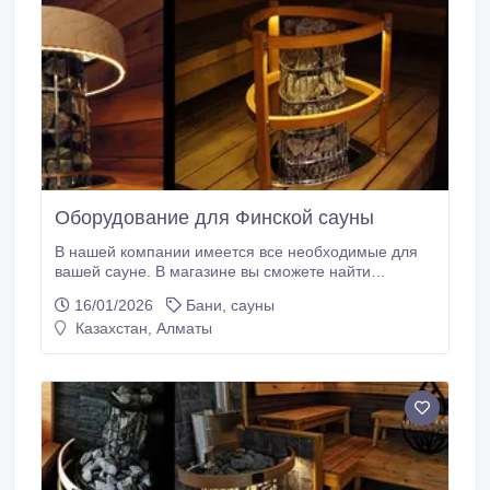
Оборудование для Финской сауны
В нашей компании имеется все необходимые для
вашей сауне. В магазине вы сможете найти
электрические печи, защитные ограждения для всех
16/01/2026
Бани, сауны
электрических печей Harvia, пульты дистанционного
Казахстан, Алматы
управления, камни для электрических печей. Вам
достаточно позвонить по номеру телефона или
оставить запрос на обратный звонок и наши
специалисты с вами свяжутся и ответят на все ваши
вопросы.