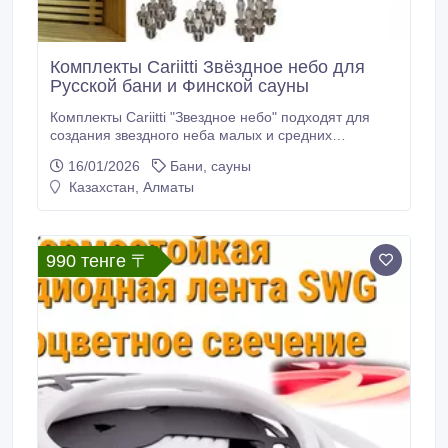
Комплекты Cariitti Звёздное небо для
Русской бани и Финской сауны
Комплекты Cariitti "Звездное небо" подходят для
создания звездного неба малых и средних
размеров. Волокна стеклянные и выдерживают
16/01/2026
Бани, сауны
температуру 180°C (допускается установка в
Казахстан, Алматы
потолке сауны). Светопроводность стекловолокна
отличная, и она не ухудшается с годами.
Стекловолоконное освещение — единственное,
которое можно устанавливать на потолке сауны и
990 тенге 〒
над каменкой.