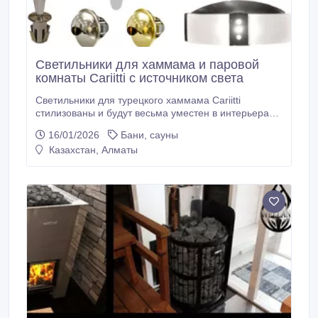
Светильники для хаммама и паровой
комнаты Cariitti с источником света
Светильники для турецкого хаммама Cariitti
стилизованы и будут весьма уместен в интерьерах,
выдержанных в классическом стиле или же в стиле
16/01/2026
Бани, сауны
ретро. Для изготовления светильников
Казахстан, Алматы
использованы высококачественные материалы, что
позволяет рассчитывать на длительный срок его
беспорочной службы. Приборы имеют класс защиты
IP67, благодаря чему может без вреда для себя
находиться в перенасыщенном влагой воздухе,
характерном для турецкой парной.