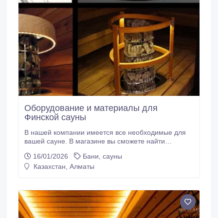
Оборудование и материалы для
Финской сауны
В нашей компании имеется все необходимые для
вашей сауне. В магазине вы сможете найти
электрические печи, защитные ограждения для всех
16/01/2026
Бани, сауны
электрических печей Harvia, пульты дистанционного
Казахстан, Алматы
управления, камни для электрических печей. Вам
достаточно позвонить по номеру телефона или
оставить запрос на обратный звонок и наши
специалисты с вами свяжутся и ответят на все ваши
вопросы.