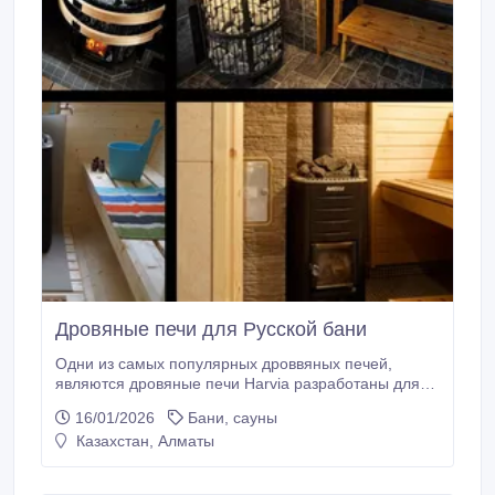
Дровяные печи для Русской бани
Одни из самых популярных дроввяных печей,
являются дровяные печи Harvia разработаны для
ежедневного использования из года в год. Каждая
16/01/2026
Бани, сауны
дровяная печь – это вершина технического
Казахстан, Алматы
совершенства, экономически выгодное и элегантное
изделие, которое позволит вам получить наивысшее
удовольствие от посещения бани.