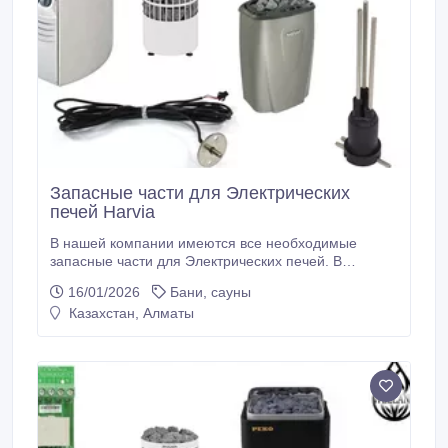
Запасные части для Электрических
печей Harvia
В нашей компании имеются все необходимые
запасные части для Электрических печей. В
магазине вы сможете найти Нагревательные ТЭНы,
16/01/2026
Бани, сауны
микросхемы, датчики, пульты управления и многое
Казахстан, Алматы
другое. Вам достаточно позвонить по номеру
телефона или оставить запрос на обратный звонок
и наши специалисты с вами свяжутся и ответят на
все ваши вопросы.