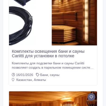
Комплекты освещения бани и сауны
Cariitti для установки в потолке
Комплекты для подсветки бани и сауны Cariitti
позволяет создать в парильном помещении систему
красивого, ненавязчивого приятного глазу
16/01/2026
Бани, сауны
дополнительного освещения. Благодаря ей
Казахстан, Алматы
пребывание в парильном помещении подарит еще
больше пользы, удовольствия и положительных
эмоций, оказывая благотворное воздействие не
только на физическое, но и на психологическое
самочувствие.