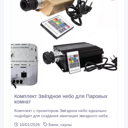
Комплект Звёздное небо для Паровых
комнат
Комплект с проектором Звёздное небо идеально
подойдет для создания имитации звездного неба. В
проекторе реализованы различные функция на ваш
16/01/2026
Бани, сауны
выбор. Источник света - мощные светодиоды