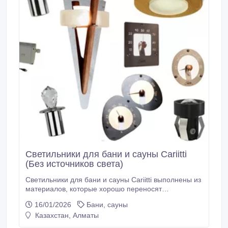
Светильники для бани и сауны Cariitti
(Без источников света)
Светильники для бани и сауны Cariitti выполнены из
материалов, которые хорошо переносят
пребывание во влажном и жарком микроклимате
16/01/2026
Бани, сауны
парильного помещения. Светильники выполнены из
Казахстан, Алматы
стали, которая не подвергается коррозии под
воздействием влаги. Светильники крепятся к стене