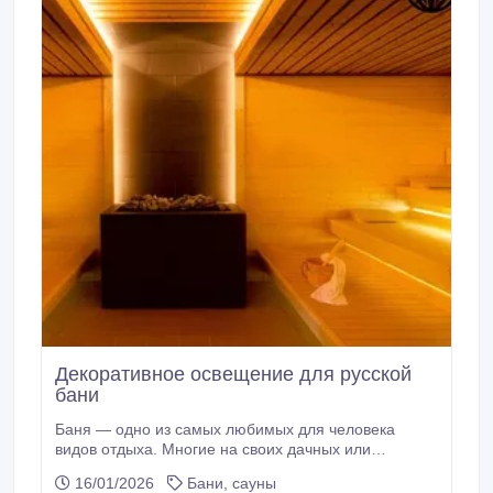
Декоративное освещение для русской
бани
Баня — одно из самых любимых для человека
видов отдыха. Многие на своих дачных или
придомовых участках построили или строят баню. В
16/01/2026
Бани, сауны
процессе стройки решается много задач, от