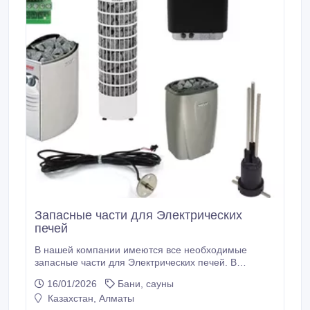
Запасные части для Электрических
печей
В нашей компании имеются все необходимые
запасные части для Электрических печей. В
магазине вы сможете найти Нагревательные ТЭНы,
16/01/2026
Бани, сауны
микросхемы, датчики, пульты управления и многое
Казахстан, Алматы
другое. Вам достаточно позвонить по номеру