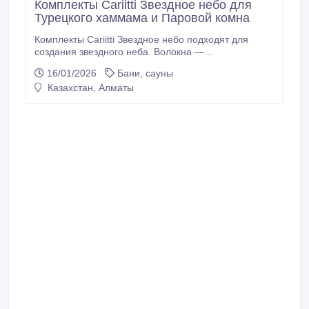
Комплекты Cariitti Звездное небо для
Турецкого хаммама и Паровой комна
Комплекты Cariitti Звездное небо подходят для
создания звездного неба. Волокна —
пластмассовые, выдерживают температуру 80°C. В
16/01/2026
Бани, сауны
таком помещении комплект способен создать
Казахстан, Алматы
впечатляющую иллюзию, изображающую
усыпанные мерцающими звездами небеса в
миниатюре. Использование комплектов совершенно
безопасно в условиях инфракрасной сауны или же
хамама, однако производитель настоятельно не
рекомендует устанавливать такую подсветку в
помещении русской или финской сауны.