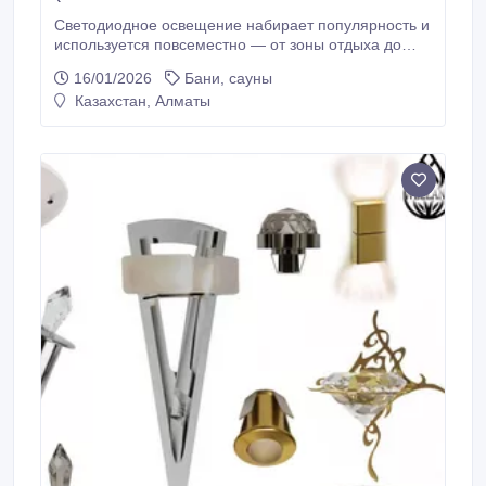
Светодиодное освещение набирает популярность и
используется повсеместно — от зоны отдыха до
кухни. Влагозащищенная диодная LED лента IP68
16/01/2026
Бани, сауны
является термостойкой и может быть использована
Казахстан, Алматы
в условиях максимальной влажности, в том числе в
бассейнах, банях, саунах, хаммамах и ванных
комнатах. Светодиодная лента SWG IP68 24V
состоит из SMD-диодов, которые обеспечены
большим запасом мощности.