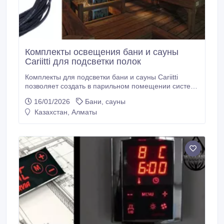
Комплекты освещения бани и сауны
Cariitti для подсветки полок
Комплекты для подсветки бани и сауны Cariitti
позволяет создать в парильном помещении систему
красивого, ненавязчивого приятного глазу
16/01/2026
Бани, сауны
дополнительного освещения. Благодаря ей
Казахстан, Алматы
пребывание в парильном помещении подарит еще
больше пользы, удовольствия и положительных
эмоций, оказывая благотворное воздействие не
только на физическое, но и на психологическое
самочувствие.