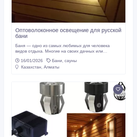
Оптоволоконное освещение для русской
бани
Баня — одно из самых любимых для человека
видов отдыха. Многие на своих дачных или
придомовых участках построили или строят баню. В
16/01/2026
Бани, сауны
процессе стройки решается много задач, от
Казахстан, Алматы
возведения здания до выбора мебели. Не
последний вопрос в этом процессе занимает
организация света. Безопасность и комфорт в бане
во многом зависят от правильной организации
освещения.