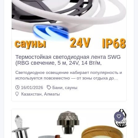
Термостойкая светодиодная лента SWG
(RBG свечение, 5 м, 24V, 14 Вт/м,
Светодиодное освещение набирает популярность и
используется повсеместно — от зоны отдыха до
кухни. Влагозащищенная диодная LED лента IP68
16/01/2026
Бани, сауны
является термостойкой и может быть использована
Казахстан, Алматы
в условиях максимальной влажности, в том числе в
бассейнах, банях, саунах, хаммамах и ванных
комнатах. Светодиодная лента SWG IP68 24V
состоит из SMD-диодов, которые обеспечены
большим запасом мощности.