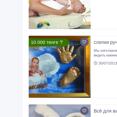
10 000 тенге 〒
слепки ру
Мы изготавли
видеть какими был
30/07/201
Всё для в