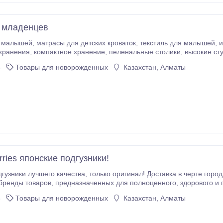
 младенцев
я малышей, игрушки для малышей, мебель для хранения,
ысокие стульчики, освещение для детской, посуда для
зопасность.
3
Товары для новорожденных
Казахстан, Алматы
ries японские подгузники!
лько оригинал! Доставка в черте города от 200тг-500тг! Японские подгузники Moony,
полноценного, здорового и полного положительных эмоций развития
за ним. По многочисленным отзывам родителей с уверенностью можем сказать, что японс
3
Товары для новорожденных
Казахстан, Алматы
я обычных подгузников появляются кожные высыпания и аллергич