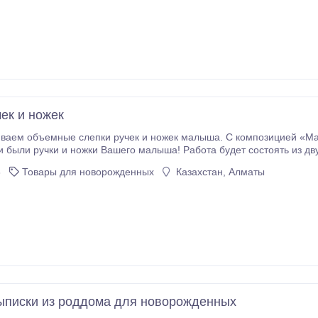
чек и ножек
ваем объемные слепки ручек и ножек малыша. С композицией «Мал
и ручки и ножки Вашего малыша! Работа будет состоять из двух слепков, багетной рамки, 
или фотоколлажа, различных элементов декора. Формат картины A4..
3
Товары для новорожденных
Казахстан, Алматы
ыписки из роддома для новорожденных