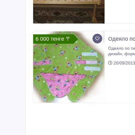
6 000 тенге 〒
Одеяло по
Одеяло по ти
дизайн, форма позволяющая использовать его в люльке, автокресле, слинге или просто у вас на руках. болееподробную
информацию с
20/09/201