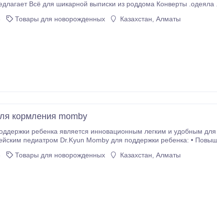
длагает Всё для шикарной выписки из роддома Конверты .одеяла 
3
Товары для новорожденных
Казахстан, Алматы
для кормления momby
держки ребенка является инновационным легким и удобным для кормления 
n Momby для поддержки ребенка: • Повышает комфорт во время кормления •
ошему позиционированию ребенка у груди • Помогает с симптомами колики , обеспечива
3
Товары для новорожденных
Казахстан, Алматы
 спины, плеч и живота у матерей • Утверждено акушерами По сравнению с
ягкой губки, Momby поддерживает позу во всех направлениях обеспечивая
асположение ребенка к груди матери.