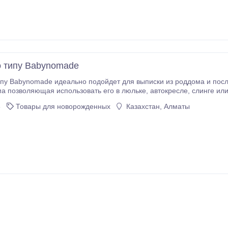
 типу Babynomade
пу Babynomade идеально подойдет для выписки из роддома и пос
мотрите на нашем сайте: http://nikolaeva.satu.kz/p1253988-odeyalo
3
Товары для новорожденных
Казахстан, Алматы