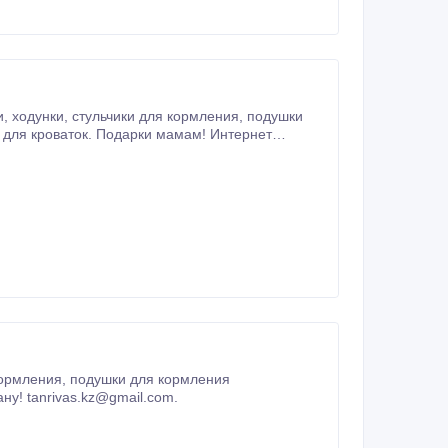
магазин детских товаров www.tanrivas.kz 8 727 383-51-11 8 701 225-27-24 Доставка и отправки по Казахстану! tanrivas.
www.tanrivas.kz 8 727 383-51-11 8 701 225-27-24 Доставка и отправки по Казахстану! tanrivas.kz@gmail.com.