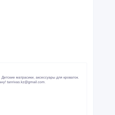
www.tanrivas.kz 8 727 383-51-11 8 701 225-27-24 Доставка и отправки по Казахстану! tanrivas.kz@gmail.com.