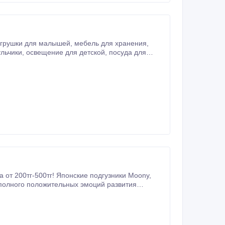
кие подгузники "Муни"
еские реакции.