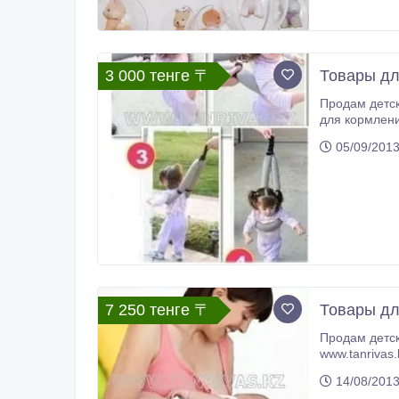
3 000 тенге 〒
Товары дл
Продам детские товары для детской безопасности в Алматы. Кроватки, манежики, ходунки, стульчики для кормления, подушки
для кормления, ванночки для купания в Алматы! Детские матрасики, аксессуары для кроваток. Под
05/09/201
7 250 тенге 〒
Товары для
Продам детские товары в Алматы. Кроватки, манежики, ходунки, стульчики для кормления, подушки для кормления
14/08/201