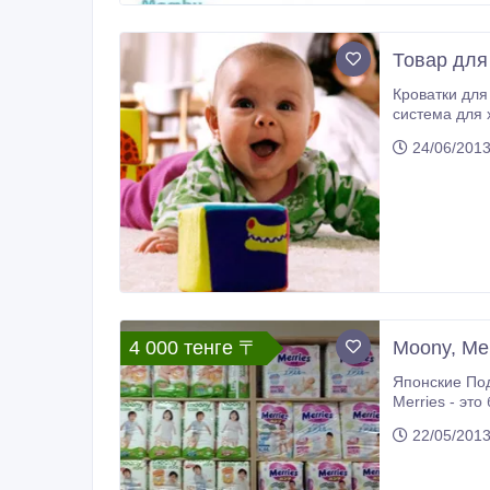
Товар для
Кроватки для малышей, матрасы для детских кроваток, текстиль дл
система для хранения, компактное хранение, пеленальные столики, в
детей, бе
24/06/201
4 000 тенге 〒
Moony, Mer
Японские Подгузники лучшего качества, то
Merries - это бренды товаров, предназначенных для 
ребенка и ухода 
22/05/201
(Moony), "Мерриес" (Merries) удовлетворяют запросы самых взыскательных родителей, особенно если у ребенка от
использовани