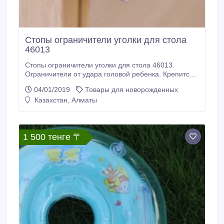
Стопы ограничители уголки для стола
46013
Стопы ограничители уголки для стола 46013.
Ограничители от удара головой ребенка. Крепится
на двухсторонний скотч Материал полипропилен
04/01/2019
Товары для новорожденных
(пенагубка). цена 300 тенге, Самовывоз: г. Алматы,
Казахстан, Алматы
ул. Ауэзова 50, уг. ул. Кабанбай батыра, 1 этаж,
каб.102. Доставка по г. Алматы 600 - 800 тенге в
зависимости от адреса (минимальный заказ 2000
тенге).
1 500 тенге 〒