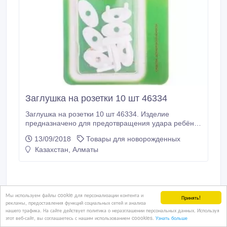
Заглушка на розетки 10 шт 46334
Заглушка на розетки 10 шт 46334. Изделие
предназначено для предотвращения удара ребёнка
электрическим током и подходит ко всем типам
13/09/2018
Товары для новорожденных
розеток, устанавливаемых на территории РК и РФ.
Казахстан, Алматы
Не требует дополнительных приспособлений для
извлечения из розетки. Извлечь заглушку можно
руками или электрической вилкой от зарядного
устройства или фена.
Мы используем файлы cookie для персонализации контента и
Принять!
рекламы, предоставления функций социальных сетей и анализа
нашего трафика. На сайте действует политика о неразглашении персональных данных. Используя
этот веб-сайт, вы соглашаетесь с нашим использованием coookies.
Узнать больше