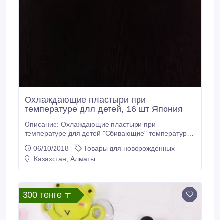
Охлаждающие пластыри при
температуре для детей, 16 шт Япония
Описание: Охлаждающие пластыри при
температуре для детей "Сбивающие" температуру
пластыри. Пластырь размещается на лбу больного.
06/10/2018
Товары для новорожденных
Эффект от применения одного пластыря длится в
Казахстан, Алматы
течении 8 часов. Пластырь хорошо держится на лбу,
не спадает. Без цвета, без запаха. Не вызывает
аллергии. Рекомендован как новорожденным детям,
так и взрослым.
300 тенге 〒