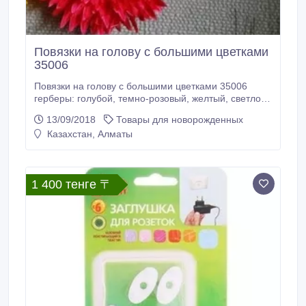
Повязки на голову с большими цветками
35006
Повязки на голову с большими цветками 35006
герберы: голубой, темно-розовый, желтый, светло-
розовый, светло-фиолетовый, светло-розовый.
13/09/2018
Товары для новорожденных
Самовывоз: г. Алматы, ул. Ауэзова 50, уг. ул.
Казахстан, Алматы
Кабанбай батыра, 1 этаж, каб.102. Доставка по г.
Алматы 600 - 800 тенге в зависимости от адреса
(минимальный заказ 2000 тенге).
1 400 тенге 〒