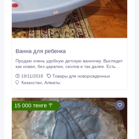
Ванна для ребенка
Продаю очень удобную детскую ванночку. Выглядит
как новая, без царапин, сколов и так далее. Есть
кран для слива воды и самое важное, встроенный
19/11/2018
Товары для новорожденных
термометр, который не позволит ребенку обжечься.
Казахстан, Алматы
Пользовались 4 месяца, пока малыш не вырос..
15 000 тенге 〒