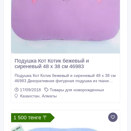
Подушка Кот Котик бежевый и
сиреневый 48 х 38 см 46983
Подушка Кот Котик бежевый и сиреневый 48 х 38 см
46983 Декоративная фигурная подушка из ткани
нежного оттенка с вышивкой украсит ваш дом и
17/09/2018
Товары для новорожденных
сделает его более уютным. Очаровательная
Казахстан, Алматы
мордашка будет радовать глаз и поднимать
настроение. Можно использовать как: предмет
интерьера; декоративный элемент в машине;
аксессуар для фотосессий.
1 500 тенге 〒