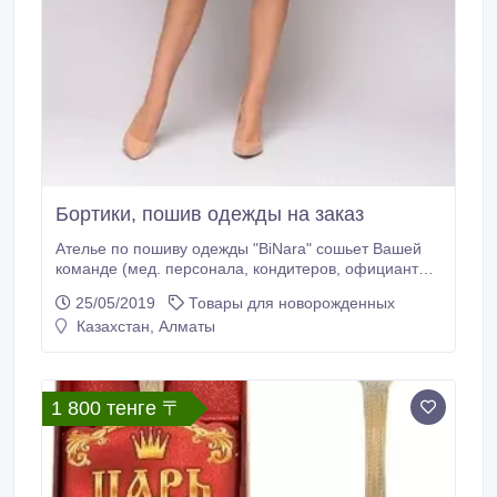
Бортики, пошив одежды на заказ
Ателье по пошиву одежды "BiNara" сошьет Вашей
команде (мед. персонала, кондитеров, официантов,
барменов, флористов) удобную и качественную
25/05/2019
Товары для новорожденных
форму, а так же платья оптом в бутик по доступной
Казахстан, Алматы
цене. Заказав пошив у нас, Вы получаете:
-стильный дизайн; -быстрое изготовление; -качество
100% Принимаем заказы на пошив комплектов в
кроватку (бортики, кокон, простыня, одеяло-конверт,
1 800 тенге 〒
подушка) в розницу и оптом.