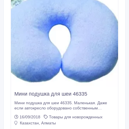
Мини подушка для шеи 46335
Мини подушка для шеи 46335. Маленькая. Даже
если автокресло оборудовано собственным
подголовником, зафиксировать голову малыша и
16/09/2018
Товары для новорожденных
исключить нагрузку на шейные позвонки, особенно
Казахстан, Алматы
когда ребенок заснул и расслаблен, практически
невозможно.Подушка под шею поможет Вам решить