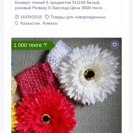
Конверт тонкий 6 предметов 311168 Белый,
розовый Размер 0-3месяца Цена 3800 тенге.
Самовывоз: г. Алматы, ул. Ауэзова 50, уг. ул.
16/09/2018
Товары для новорожденных
Кабанбай батыра, 1 этаж, каб.102. Доставка по г.
Казахстан, Алматы
Алматы 600 - 800 тенге в зависимости от адреса
(минимальный заказ 2000 тенге). Доставка по
Казахстану 1400 - 2100 тенге в зависимости от
города.
1 000 тенге 〒