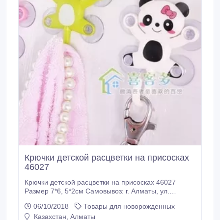
Крючки детской расцветки на присосках
46027
Крючки детской расцветки на присосках 46027
Размер 7*6, 5*2см Самовывоз: г. Алматы, ул.
Ауэзова 50, уг. ул. Кабанбай батыра, 1 этаж,
06/10/2018
Товары для новорожденных
каб.102. Доставка по г. Алматы 600 - 800 тенге в
Казахстан, Алматы
зависимости от адреса (минимальный заказ 2000