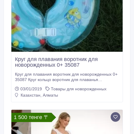
Круг для плавания воротник для
новорожденных 0+ 35087
Круг для плавания воротник для новорожденных 0+
35087 Круг кольцо воротник для плаванья
новорожденных 0+. Диаметр 40 см, вес 0, 2кг, цвета:
03/01/2019
Товары для новорожденных
оранжевый, желт, голубой, синий, зеленый,
Казахстан, Алматы
малиновый. Особенности: 1.Яркая расцветка
стимулирует зрительные рефлексы. 2. Два слоя
безопасности. 3. Наличие воздушного замка
клапана.
1 500 тенге 〒