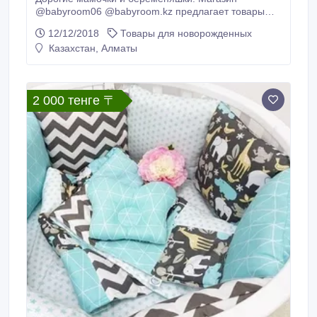
@babyroom06 @babyroom.kz предлагает товары
для новорожденных. В нашем магазине большой
12/12/2018
Товары для новорожденных
ассортимент товаров: Подушки для беременных.
Казахстан, Алматы
Коконы. Бортики в манежку. Конвертики на выписку.
Бесык жасау(постель в Бесык). Одежда для
новорожденных. Вигвамы, манежи, пледы, Одеала ,
ортопедические подушки.
2 000 тенге 〒