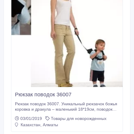
Рюкзак поводок 36007
Рюкзак поводок 36007. Уникальный рюкзачок божья
коровка и дракула – маленький 18*19см, поводок
90-100 см. Удобно вести ребенка в местах в
03/01/2019
Товары для новорожденных
большом скоплении людей. Красиво и удобно.
Казахстан, Алматы
Впереди фиксируется замком. Можно отстегнуть
поводок. Самовывоз: г. Алматы, ул. Ауэзова 50, уг.