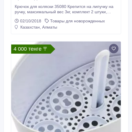
Крючок для коляски 35080 Крепится на липучку на
ручку, максимальный вес 3кг, комплект 2 штуки,
14х5см. Самовывоз: г. Алматы, ул. Ауэзова 50, уг. ул.
02/10/2018
Товары для новорожденных
Кабанбай батыра, 1 этаж, каб.102. Доставка по г.
Казахстан, Алматы
Алматы 600 - 800 тенге в зависимости от адреса
(минимальный заказ 2000 тенге). Доставка по
Казахстану 1400 - 2100 тенге в зависимости от
города.
4 000 тенге 〒