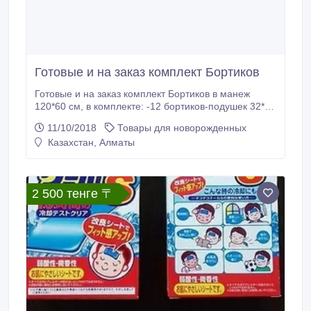
Готовые и на заказ комплект Бортиков
Готовые и на заказ комплект Бортиков в манеж
120*60 см, в комплекте: -12 бортиков-подушек 32*32
см. Материал - 100 % хлопок наполнитель-
11/10/2018
Товары для новорожденных
гипоаллергенный холлофайбер производства
Казахстан, Алматы
Россия..
2 500 тенге 〒