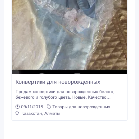
Конвертики для новорожденных
Продам конвертики для новорожденных белого,
бежевого и голубого цвета. Новые. Качество
отличное. Внутри подклад из натурального хлопка.
09/11/2018
Товары для новорожденных
Цена белого конверта-14000 тенге, бежевого-15000
Казахстан, Алматы
тенге, голубого-16000 тенге. В комплект голубого
конверта входит пелёнка, шапочка и распашонка.
Надежда, тел. +77071668591.