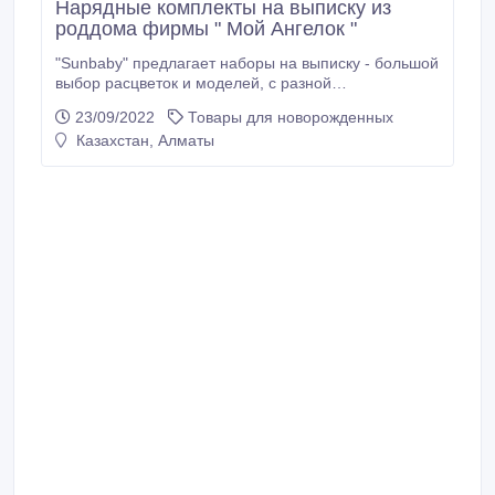
Нарядные комплекты на выписку из
роддома фирмы " Мой Ангелок "
"Sunbaby" предлагает наборы на выписку - большой
выбор расцветок и моделей, с разной
комплектацией, с шикарными кружевами и без.
23/09/2022
Товары для новорожденных
Отличного качества -100% х/б. Все можно
Казахстан, Алматы
посмотреть на сайте
https://sunbaby.kz/catalog/list/id/52 и в магазине
"Sunbaby" Адем-2 цоколь б 110 Оптом и в розницу.