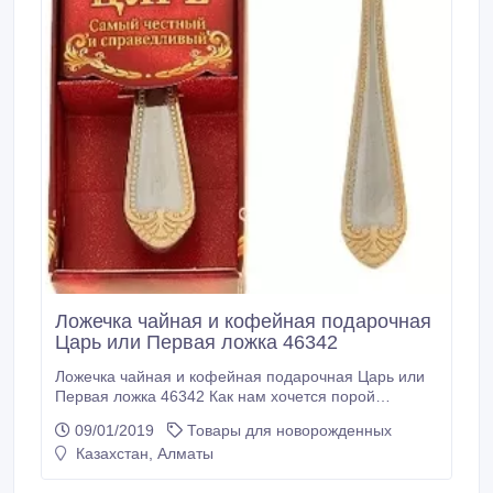
Ложечка чайная и кофейная подарочная
Царь или Первая ложка 46342
Ложечка чайная и кофейная подарочная Царь или
Первая ложка 46342 Как нам хочется порой
повторять родным и близким нежные слова, чтобы
09/01/2019
Товары для новорожденных
они не забывали, как нам дороги! Ложка с
Казахстан, Алматы
комплиментом – знак внимания, который всегда
будет напоминать о дарителе. Это не просто