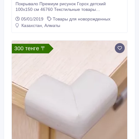
Покрывало Премиум рисунок Горох детский
100х150 см 46760 Текстильные товары
пользовались большой популярностью во все
05/01/2019
Товары для новорожденных
времена. Это беспроигрышный подарок, ведь все
Казахстан, Алматы
любят мягкие и приятные на ощупь ткани.
Покрывало ПРЕМИУМ рисунок Горох 100х150 см,
микро-сатин 95 г/м2 — неповторимое сочетание
необычного дизайна и высокого качества.
300 тенге 〒