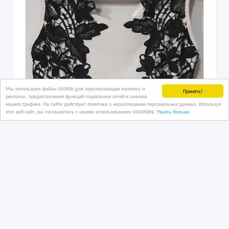
Мы используем файлы cookie для персонализации контента и
Принять!
рекламы, предоставления функций социальных сетей и анализа
нашего трафика. На сайте действует политика о неразглашении персональных данных. Используя
этот веб-сайт, вы соглашаетесь с нашим использованием coookies.
Узнать больше
Продается платье Kira Plastinina
27/07/2026
Вечерняя одежда
Казахстан, Алматы