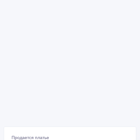
Продается платье
Live Forever
36 размер
Цвет чёрный с белым
Фасон приталенный