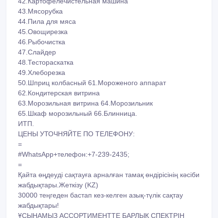
42.Картофелечистельная машина
43.Мясорубка
44.Пила для мяса
45.Овощирезка
46.Рыбочистка
47.Слайдер
48.Тестораскатка
49.Хлеборезка
50.Шприц колбасный 61.Мороженого аппарат
62.Кондитерская витрина
63.Морозильная витрина 64.Морозильник
65.Шкаф морозильный 66.Блинница.
ИТП.
ЦЕНЫ УТОЧНЯЙТЕ ПО ТЕЛЕФОНУ:
=
#WhatsApp+телефон:+7-239-2435;
=
Қайта өңдеуді сақтауға арналған тамақ өндірісінің кәсіби
жабдықтары.Жеткізу (KZ)
30000 теңгеден бастап кез-келген азық-түлік сақтау
жабдықтары!
ҰСЫНАМЫЗ АССОРТИМЕНТТЕ БАРЛЫҚ СПЕКТРІН