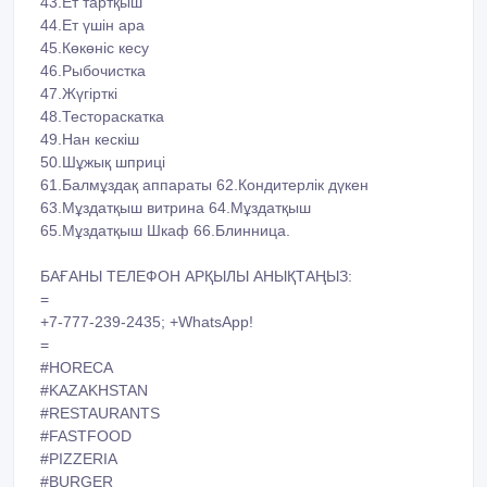
43.Ет тартқыш
44.Ет үшін ара
45.Көкөніс кесу
46.Рыбочистка
47.Жүгірткі
48.Тестораскатка
49.Нан кескіш
50.Шұжық шприці
61.Балмұздақ аппараты 62.Кондитерлік дүкен
63.Мұздатқыш витрина 64.Мұздатқыш
65.Мұздатқыш Шкаф 66.Блинница.
БАҒАНЫ ТЕЛЕФОН АРҚЫЛЫ АНЫҚТАҢЫЗ:
=
+7-777-239-2435; +WhatsApp!
=
#HORECA
#KAZAKHSTAN
#RESTAURANTS
#FASTFOOD
#PIZZERIA
#BURGER