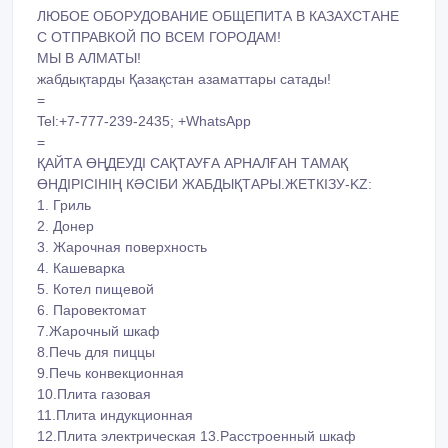
ЛЮБОЕ ОБОРУДОВАНИЕ ОБЩЕПИТА В КАЗАХСТАНЕ
С ОТПРАВКОЙ ПО ВСЕМ ГОРОДАМ!
МЫ В АЛМАТЫ!
жабдықтарды Қазақстан азаматтары сатады!
=
Tel:+7-777-239-2435; +WhatsApp
=
ҚАЙТА ӨҢДЕУДІ САҚТАУҒА АРНАЛҒАН ТАМАҚ
ӨНДІРІСІНІҢ КӘСІБИ ЖАБДЫҚТАРЫ.ЖЕТКІЗУ-KZ:
1. Гриль
2. Донер
3. Жарочная поверхность
4. Кашеварка
5. Котел пищевой
6. Паровектомат
7.Жарочный шкаф
8.Печь для пиццы
9.Печь конвекционная
10.Плита газовая
11.Плита индукционная
12.Плита электрическая 13.Расстроенный шкаф