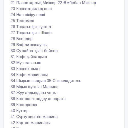
21.Планетарлық Миксер 22.Әмбебап Миксер
23.Конвекциялық пеш
24.Нан пісіру пеші
25.Тестомес
26.Тоңазытқыш үстел
27.Тоңазытқыш Шкаф
28.Блендер
29.Вафли жасаушы
30.Су қайнатқыш-бойлер
31.Кофеқайнатқыш
32.Мұз жасағыш
33.Конвектомат
34.Кофе машинасы
34.Шырын сыққыш 35.Сокочладитель
36.Ыдыс жуатын Машина
37.Жуу алдындағы үстел
38.Контактілі өңдеу аппараты
39.Косторезка
40.Куттер
41.Сүрту кесетін машина
42.Картоп машинасы