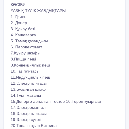
КӘСІБИ
#АЗЫҚ-ТҮЛІК ЖАБДЫҚТАРЫ:
1. Гриль
2. Донер
3. Қуыру беті
4. Кашеварка
5. Тамақ қазандығы
6. Паровектомат
7.Қуыру шкафы
8.Пицца пеші
9.Конвекциялық пеш
10.Газ плитасы
11.Индукциялық пеш
12.Электр плитасы
13.Бұзылған шкаф
14.Түкті матаны
15.Донерге арналған Тостер 16.Терең қуырғыш
17.Электромангал
18.Электр плитасы
19.Электр сутегі
20.Тоңазытқыш Витрина