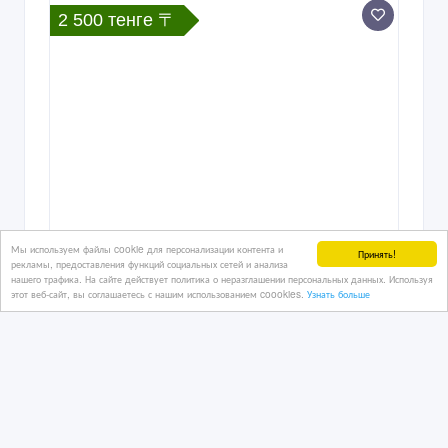
2 500 тенге 〒
Мы используем файлы cookie для персонализации контента и
Принять!
рекламы, предоставления функций социальных сетей и анализа
нашего трафика. На сайте действует политика о неразглашении персональных данных. Используя
этот веб-сайт, вы соглашаетесь с нашим использованием coookies.
Узнать больше
Продам салатницы из стекла.