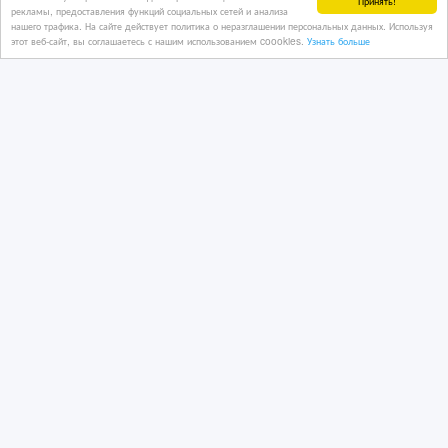
Принять!
рекламы, предоставления функций социальных сетей и анализа
нашего трафика. На сайте действует политика о неразглашении персональных данных. Используя
Врезка замков в г. Алматы
этот веб-сайт, вы соглашаетесь с нашим использованием coookies.
Узнать больше
07/08/2026
Другие строительные услуги
Казахстан, Алматы
18 тенге 〒