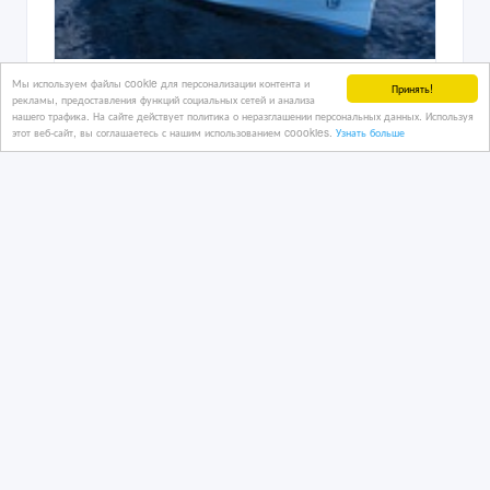
Мы используем файлы cookie для персонализации контента и
Яхта стальная моторная, "POPILOV
Принять!
рекламы, предоставления функций социальных сетей и анализа
19, 99" длина = 20 м, 2019 г.
нашего трафика. На сайте действует политика о неразглашении персональных данных. Используя
этот веб-сайт, вы соглашаетесь с нашим использованием coookies.
Узнать больше
03/12/2018
Катера, яхты
Казахстан, Алматы
200 000 тенге 〒