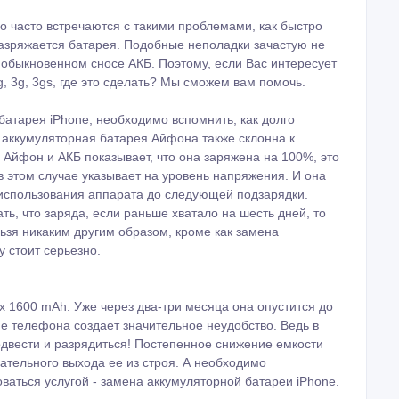
 часто встречаются с такими проблемами, как быстро
разряжается батарея. Подобные неполадки зачастую не
в обыкновенном сносе АКБ. Поэтому, если Вас интересует
2g, 3g, 3gs, где это сделать? Мы сможем вам помочь.
 батарея iPhone, необходимо вспомнить, как долго
 аккумуляторная батарея Айфона также склонна к
 Айфон и АКБ показывает, что она заряжена на 100%, это
в этом случае указывает на уровень напряжения. И она
использования аппарата до следующей подзарядки.
, что заряда, если раньше хватало на шесть дней, то
ьзя никаким другим образом, кроме как замена
у стоит серьезно.
 1600 mAh. Уже через два-три месяца она опустится до
е телефона создает значительное неудобство. Ведь в
двести и разрядиться! Постепенное снижение емкости
ательного выхода ее из строя. А необходимо
ваться услугой - замена аккумуляторной батареи iPhone.