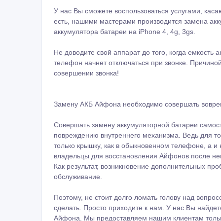
У нас Вы сможете воспользоваться услугами, кас
есть, нашими мастерами производится замена акку
аккумулятора батареи на iPhone 4, 4g, 3gs.
Не доводите свой аппарат до того, когда емкость 
телефон начнет отключаться при звонке. Причиной
совершении звонка!
Замену АКБ Айфона необходимо совершать вовремя
Совершать замену аккумуляторной батареи самост
повреждению внутреннего механизма. Ведь для тог
только крышку, как в обыкновенном телефоне, а и
владельцы для восстановления Айфонов после не
Как результат, возникновение дополнительных про
обслуживание.
Поэтому, не стоит долго ломать голову над вопросо
сделать. Просто приходите к нам. У нас Вы найде
Айфона. Мы предоставляем нашим клиентам толь