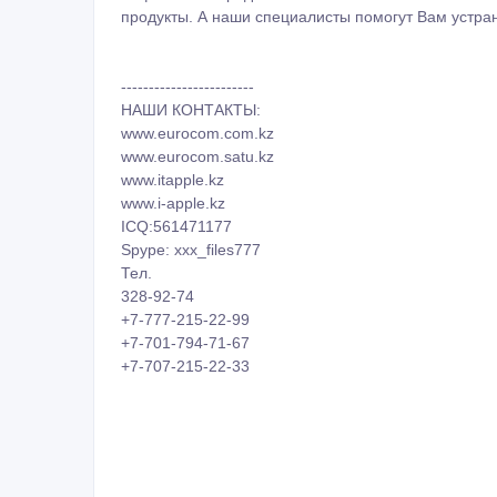
продукты. А наши специалисты помогут Вам устра
------------------------
НАШИ КОНТАКТЫ:
www.eurocom.com.kz
www.eurocom.satu.kz
www.itapple.kz
www.i-apple.kz
ICQ:561471177
Spype: xxx_files777
Тел.
328-92-74
+7-777-215-22-99
+7-701-794-71-67
+7-707-215-22-33