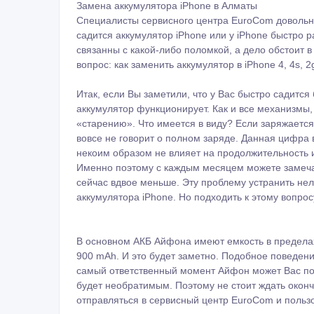
Замена аккумулятора iPhone в Алматы
Специалисты сервисного центра EuroCom довольно
садится аккумулятор iPhone или у iPhone быстро 
связанны с какой-либо поломкой, а дело обстоит 
вопрос: как заменить аккумулятор в iPhone 4, 4s, 
Итак, если Вы заметили, что у Вас быстро садится
аккумулятор функционирует. Как и все механизмы,
«старению». Что имеется в виду? Если заряжается
вовсе не говорит о полном заряде. Данная цифра 
некоим образом не влияет на продолжительность 
Именно поэтому с каждым месяцем можете замечать
сейчас вдвое меньше. Эту проблему устранить нел
аккумулятора iPhone. Но подходить к этому вопрос
В основном АКБ Айфона имеют емкость в пределах
900 mAh. И это будет заметно. Подобное поведени
самый ответственный момент Айфон может Вас по
будет необратимым. Поэтому не стоит ждать оконч
отправляться в сервисный центр EuroCom и пользо