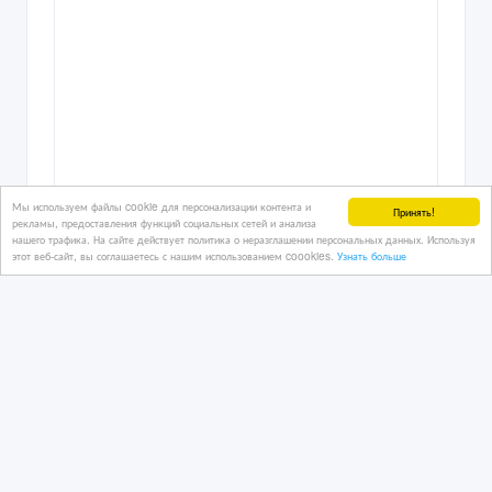
Мы используем файлы cookie для персонализации контента и
Принять!
рекламы, предоставления функций социальных сетей и анализа
нашего трафика. На сайте действует политика о неразглашении персональных данных. Используя
этот веб-сайт, вы соглашаетесь с нашим использованием coookies.
Узнать больше
carbon black industrial grade
18/09/2023
Ковры
Казахстан, Алматы