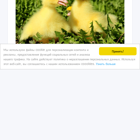
Мы используем файлы cookie для персонализации контента и
Принять!
Гусята породы линда, губернаторские
рекламы, предоставления функций социальных сетей и анализа
однодневный. От 10штук . Самовывоз
нашего трафика. На сайте действует политика о неразглашении персональных данных. Используя
этот веб-сайт, вы соглашаетесь с нашим использованием coookies.
Узнать больше
20/04/2023
Птицы
Казахстан, Алматы
2 500 тенге 〒