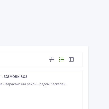
к . Самовывоз
Продам однодневных гусят породы линда и губернаторские . Находимся в с. Долан Карасайский район , рядом Каскелен..