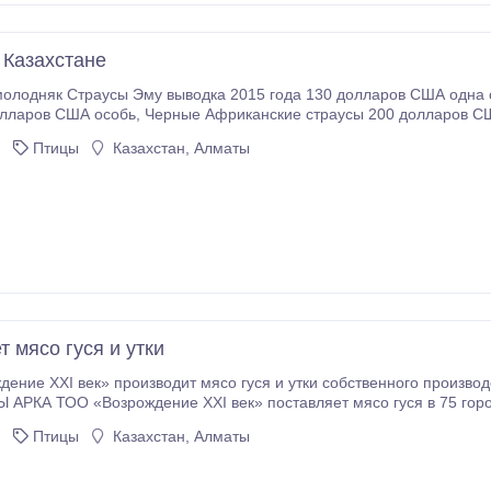
 Казахстане
олодняк Страусы Эму выводка 2015 года 130 долларов США одна о
ие страусы 200 долларов США выводка 2015 года. Инкубационные Яйца Эму
США. + 7 701 164 4545.
Птицы
Казахстан, Алматы
 мясо гуся и утки
век» производит мясо гуся и утки собственного производства, расположенного в экологически чистом
родов РОССИИ и 8 городов КАЗАХСТАНА в сеть
и гипермаркеты РФ и РК ТОО «Возрождение XXI век» благодаря новой концепции развития АПК
Птицы
Казахстан, Алматы
изнь – кооперацию.