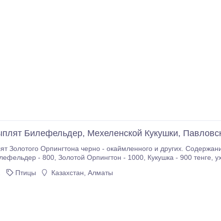
плят Билефельдер, Мехеленской Кукушки, Павловск
т Золотого Орпингтона черно - окаймленного и других. Содержани
 мая 2022 г..
2
Птицы
Казахстан, Алматы