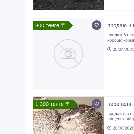
800 тенге 〒
продаю 3 
продам 3 недельных цы
хорошо корми
08/04/202
1 300 тенге 〒
перепела, 
продаются пе
пищевые яйц
28/08/202