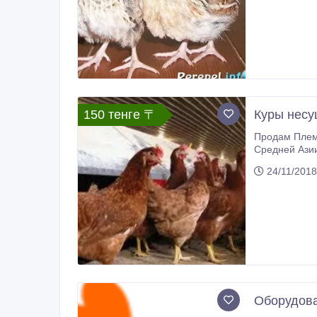
150 тенге 〒
Куры несуш
Продам Плем
Средней Азии
24/11/2018
Оборудова