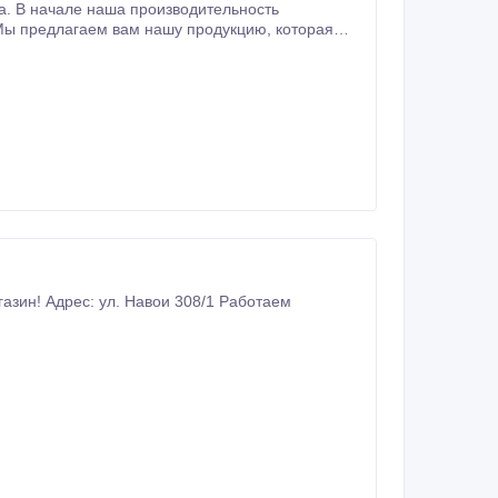
а. В начале наша производительность
редлагаем вам нашу продукцию, которая
пользуется спросом во многих странах мира, в частности Туркменистане, Узбекистане, Таджикистане, и в арабских странах.