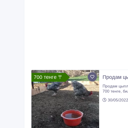
700 тенге 〒
Продам цы
Продам цыпля
700 тенге, билефельдер - 800, Золотой Орпингтон - 1000, Кукушка - 900 тенге, ухейилюй - 1000. Алматы, Бостандыкский район,
самовывоз. 30
30/05/202