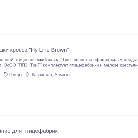
ки кросса "Hy Line Brown"
енной птицеводческий завод "ТриТ является официальным предст
. ОсОО "ППЗ "ТриТ" комплектует птицефабрики и мелкие крестьянск
подрощенным молодняком - инкубационным яйцом
Птицы
Казахстан, Алматы
ние для птицефабрик