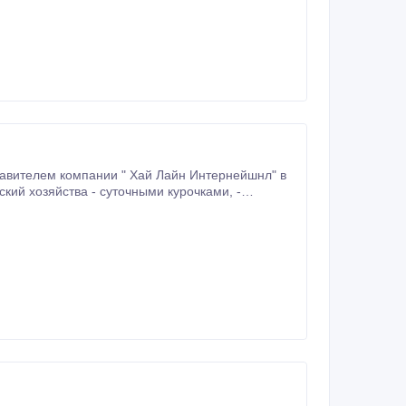
авителем компании " Хай Лайн Интернейшнл" в
ий хозяйства - суточными курочками, -
 от самого высокопродукивного кросса "Хай Лайн Браун" (Hy Line Brown).