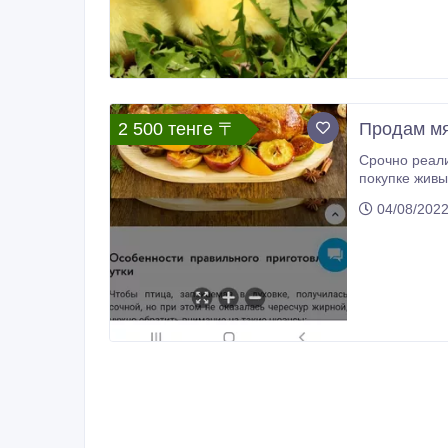
2 500 тенге 〒
Продам мя
Срочно реали
покупке живы
04/08/202