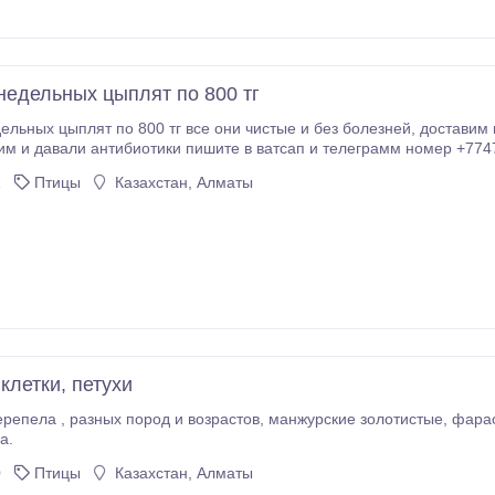
недельных цыплят по 800 тг
плят по 800 тг все они чистые и без болезней, доставим по Алматы 1000 тг, на любой адрес и еще
м и давали антибиотики пишите в ватсап и телеграмм номер +774
1
Птицы
Казахстан, Алматы
клетки, петухи
репела , разных пород и возрастов, манжурские золотистые, фарао
а.
0
Птицы
Казахстан, Алматы