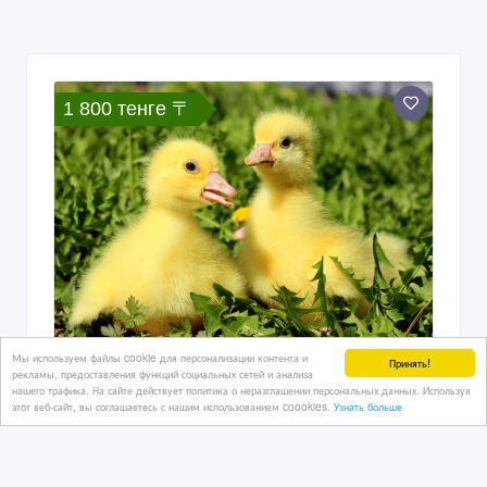
1 800 тенге 〒
Мы используем файлы cookie для персонализации контента и
Принять!
Гусята породы линда, губернаторские
рекламы, предоставления функций социальных сетей и анализа
однодневный. От 10штук . Самовывоз
нашего трафика. На сайте действует политика о неразглашении персональных данных. Используя
этот веб-сайт, вы соглашаетесь с нашим использованием coookies.
Узнать больше
20/04/2023
Птицы