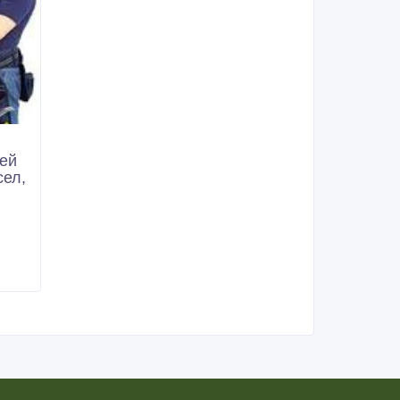
ней
сел,