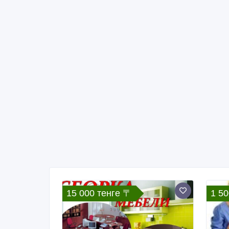
15 000 тенге 〒
1 50