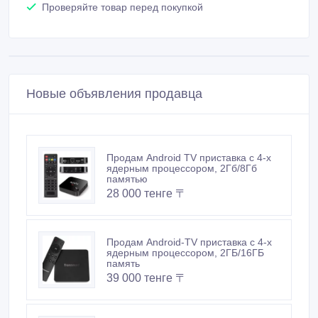
Продам Android-TV приставка с 4-х
ядерным процессором, 2ГБ/16ГБ
память
39 000 тенге 〒
Продам спутниковый ресивер
(приемник) спутникового
телевидения, Skybox
6 900 тенге 〒
Продам бюджетный 4-х ядерный
Android TV Box с возможностью
подключения
13 000 тенге 〒
Продам ТВ приставка (Android TV
Box) 4-х ядерный процессор,
Bluetooth