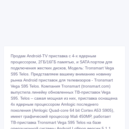
Vega S95 Telos. Компания Tronsmart (tronsmart.com)
выпустила линейку обновленных ТВ-приставок Vega
S95. Telos – самая мощная из них, приставка оснащена
4х ядерным процессором Amlogic последнего
поколения (Amlogic Quad-core 64 bit Cortex A53 S905),
имеет графический процессор Mali 450MP, работает
ТВ-приставка Tronsmart Vega S95 Telos на базе
операционной системы Android Lollipop версии 5.1.1.
Теперь что касается памяти: оперативная память
(RAM) - 2Гб, встроенная память (ROM) – 16Гб, и что
примечательно, модули памяти стоят фирменные, от
компании Samsung. Как и любая другая современная
ТВ-приставка, Vega S95 Telos оснащена двух-
диапазонным WIFI приемником (802.11ac 2.4G/5GHz
Dual WiFi), благодаря которому приставка легко
подключается к вашей WIFI сети и получает выход в
интернет. Данная ТВ-приставка оснащена всеми
необходимыми портами подключения, такими как порт
USB 2.0 в количестве 3 штук, оптический SPDIF порт,
гигабитный Ethernet порт, HDMI порт, гнездо для флеш-
карт стандарта SD, ну и конечно же SATA порт для