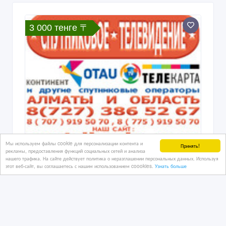
Подключить Отау ТВ, Телекарту,
Континент, Триколор, НТВ Плюс
здесь! Спутниковое ТВ.
01/08/2024
Спутниковое телевидение
Казахстан, Алматы
3 000 тенге 〒
Мы используем файлы cookie для персонализации контента и
Принять!
рекламы, предоставления функций социальных сетей и анализа
нашего трафика. На сайте действует политика о неразглашении персональных данных. Используя
этот веб-сайт, вы соглашаетесь с нашим использованием coookies.
Узнать больше