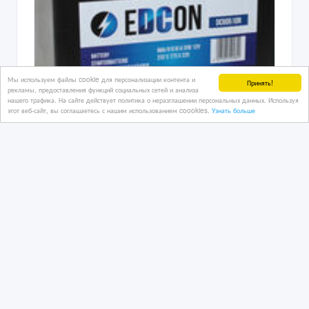
Мы используем файлы cookie для персонализации контента и
Принять!
рекламы, предоставления функций социальных сетей и анализа
нашего трафика. На сайте действует политика о неразглашении персональных данных. Используя
этот веб-сайт, вы соглашаетесь с нашим использованием coookies.
Узнать больше
Аккумулятор EDCON GIGAWATT
BOSCH VARTA
24/05/2026
Авто аккумуляторы
Казахстан, Алматы
22 000 тенге 〒