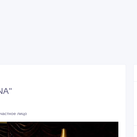
NA"
 частное лицо