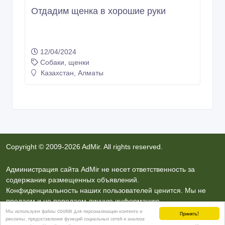
Отдадим щенка в хорошие руки
12/04/2024
Собаки, щенки
Казахстан, Алматы
Copyright © 2009-2026 AdMir. All rights reserved.
Администрация сайта AdMir не несет ответственность за
содержание размещенных объявлений.
Конфиденциальность наших пользователей ценится. Мы не
продаем и не передаем личную информацию
Мы используем файлы cookie для персонализации контента и
зарегистрированных пользователей сайта AdMir третьим
Принять!
рекламы, предоставления функций социальных сетей и анализа
лицам. Мы не несем ответственность за правила