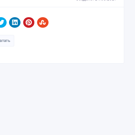
атать