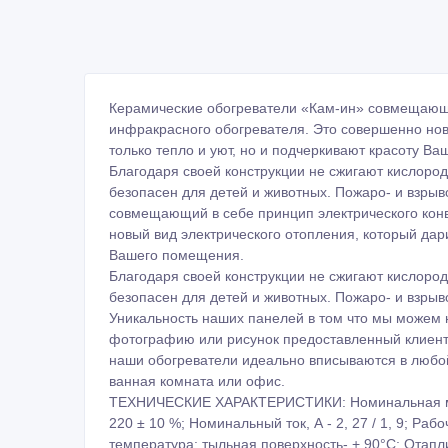
Керамические обогреватели «Кам-ин» совмещающи
инфракрасного обогревателя. Это совершенно нов
только тепло и уют, но и подчеркивают красоту В
Благодаря своей конструкции не сжигают кислород
безопасен для детей и животных. Пожаро- и взры
совмещающий в себе принцип электрического кон
новый вид электрического отопления, который дари
Вашего помещения.
Благодаря своей конструкции не сжигают кислород
безопасен для детей и животных. Пожаро- и взрыв
Уникальность наших панелей в том что мы можем 
фотографию или рисунок предоставленный клиенто
наши обогреватели идеально вписываются в любой 
ванная комната или офис.
ТЕХНИЧЕСКИЕ ХАРАКТЕРИСТИКИ: Номинальная мощн
220 ± 10 %; Номинальный ток, А - 2, 27 / 1, 9; Ра
температура: тыльная поверхность- + 90°С; Отап
мм - 900 х 450 х55; Степень защиты - IP-44; Гарант
Цвет: любой рисунок под заказ клиента или из на