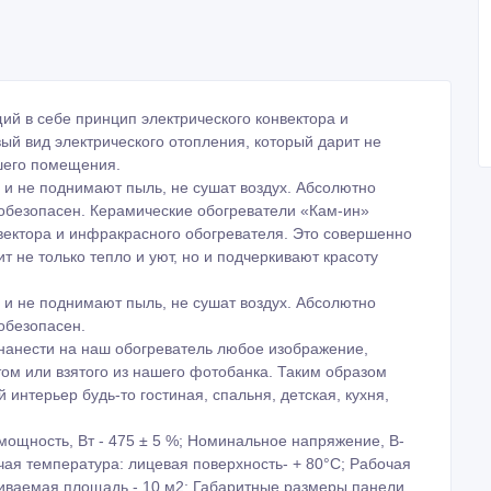
й в себе принцип электрического конвектора и
ый вид электрического отопления, который дарит не
ашего помещения.
 и не поднимают пыль, не сушат воздух. Абсолютно
вобезопасен. Керамические обогреватели «Кам-ин»
вектора и инфракрасного обогревателя. Это совершенно
т не только тепло и уют, но и подчеркивают красоту
 и не поднимают пыль, не сушат воздух. Абсолютно
обезопасен.
нанести на наш обогреватель любое изображение,
м или взятого из нашего фотобанка. Таким образом
интерьер будь-то гостиная, спальня, детская, кухня,
ость, Вт - 475 ± 5 %; Номинальное напряжение, В-
бочая температура: лицевая поверхность- + 80°С; Рабочая
ливаемая площадь - 10 м2; Габаритные размеры панели,
ия на панели – 5 лет.
шего фотобанка.