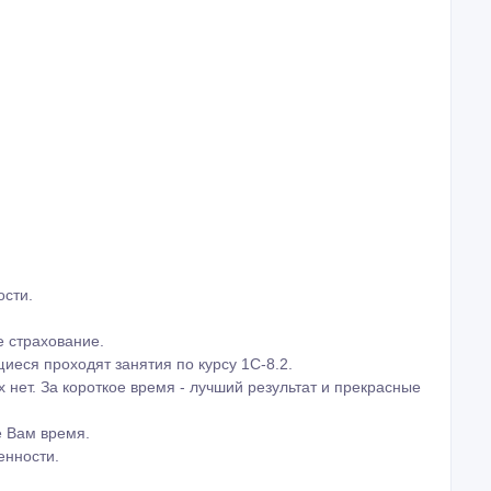
тан на тех слушателей, которые пока не владеют
, компенсационных выплат работникам, а также расчета
сти, в связи с материнством и по уходу за ребенком, но
спектов, а также вопросов, связанных со страховыми
ринципу "От простого к сложному" помогает нашим
 в вопросах ведения бухгалтерского учета, налогового
к и в преподавательском ремесле.
 большого количества задач и упражнений. Помимо этого,
 на лекциях при посещении практических занятий по
нашего Центра, как глубокое понимание теоретических
 успешную, грамотную реализацию этих знаний на рабочем