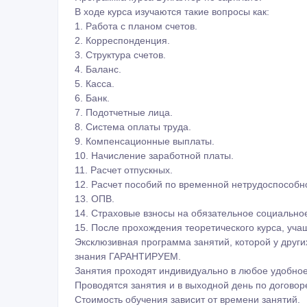
Курс Бухгалтер по зарплате + 1С-8.2 (ЗУП) рассчи
знаниями расчета и начисления заработной платы
отпускных, пособий по временной нетрудоспособно
стремятся изучить теоретические основы данных а
взносами и налогом на доходы физических лиц.
Грамотное изложение материала на занятиях по п
ученикам быстрее усвоить и понять материал.
Наши преподаватели имеют обширную практику, как
учета, расчета заработной платы предприятий, та
Прикладной характер курса предполагает решение
слушатели могут закрепить все полученные знания
курсу "1С: Зарплата и Управление персоналом".
Слаженная работа преподавателей дает ученикам 
аспектов в работе бухгалтера по зарплате, так и
месте.