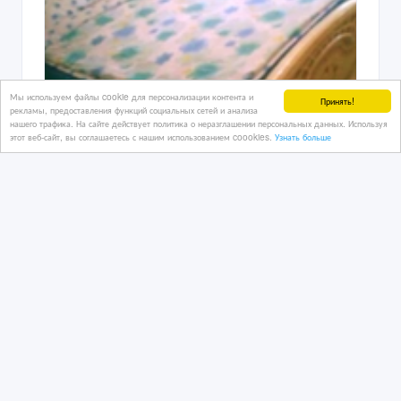
Мы используем файлы cookie для персонализации контента и
Принять!
рекламы, предоставления функций социальных сетей и анализа
нашего трафика. На сайте действует политика о неразглашении персональных данных. Используя
этот веб-сайт, вы соглашаетесь с нашим использованием coookies.
Узнать больше
Уютные 1-2комн.Коктем/КазНУ(КазГУ)/
НацБанк/ДЧС/Тимирязева/Атакент
02/05/2026
Аренда квартир посуточно
Казахстан, Алматы
19 500 тенге 〒