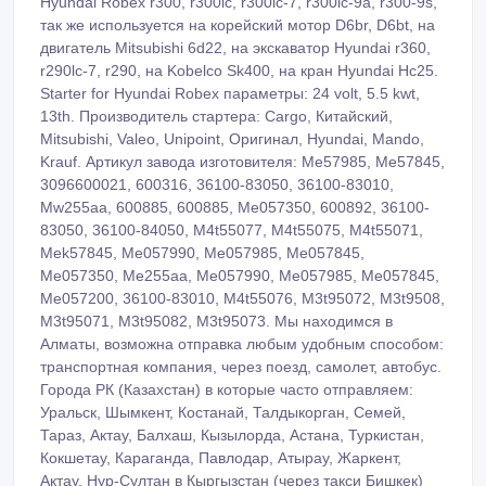
Hyundai Robex r300, r300lc, r300lc-7, r300lc-9a, r300-9s,
так же используется на корейский мотор D6br, D6bt, на
двигатель Mitsubishi 6d22, на экскаватор Hyundai r360,
r290lc-7, r290, на Kobelco Sk400, на кран Hyundai Hc25.
Starter for Hyundai Robex параметры: 24 volt, 5.5 kwt,
13th. Производитель стартера: Cargo, Китайский,
Mitsubishi, Valeo, Unipoint, Оригинал, Hyundai, Mando,
Krauf. Артикул завода изготовителя: Me57985, Me57845,
3096600021, 600316, 36100-83050, 36100-83010,
Mw255aa, 600885, 600885, Me057350, 600892, 36100-
83050, 36100-84050, M4t55077, M4t55075, M4t55071,
Mek57845, Me057990, Me057985, Me057845,
Me057350, Me255aa, Me057990, Me057985, Me057845,
Me057200, 36100-83010, M4t55076, M3t95072, M3t9508,
M3t95071, M3t95082, M3t95073. Мы находимся в
Алматы, возможна отправка любым удобным способом:
транспортная компания, через поезд, самолет, автобус.
Города РК (Казахстан) в которые часто отправляем:
Уральск, Шымкент, Костанай, Талдыкорган, Семей,
Тараз, Актау, Балхаш, Кызылорда, Астана, Туркистан,
Кокшетау, Караганда, Павлодар, Атырау, Жаркент,
Актау, Нур-Султан в Кыргызстан (через такси Бишкек)