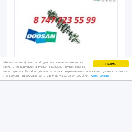
Мы используем файлы cookie для персонализации контента и
Принять!
рекламы, предоставления функций социальных сетей и анализа
нашего трафика. На сайте действует политика о неразглашении персональных данных. Используя
Коленвал на Doosan DX180LC
этот веб-сайт, вы соглашаетесь с нашим использованием coookies.
Узнать больше
65.02101-0069A
12/07/2022
Автобусы
Казахстан, Алматы