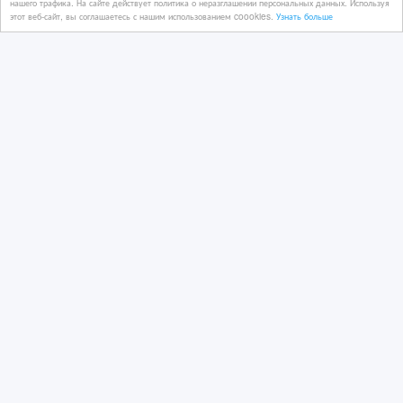
нашего трафика. На сайте действует политика о неразглашении персональных данных. Используя
этот веб-сайт, вы соглашаетесь с нашим использованием coookies.
Узнать больше
05/08/2026
Проектирование и дизайн
Казахстан, Алматы
Дизайн интерьера, экстерьера.
Перепланировка. Эскиз-проект. 3D-
Format.