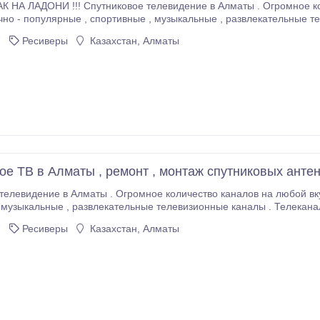
 !!! Спутниковое телевидение в Алматы . Огромное количество каналов на любой вкус . Фильмовые ,
7
Ресиверы
Казахстан, Алматы
ое ТВ в Алматы , ремонт , монтаж спутниковых анте
 количество каналов на любой вкус . Фильмовые , детские , научно - популярные ,
,
ое техническое обслуживание, профессиональный монтаж , ремонт спутниковых
7
Ресиверы
Казахстан, Алматы