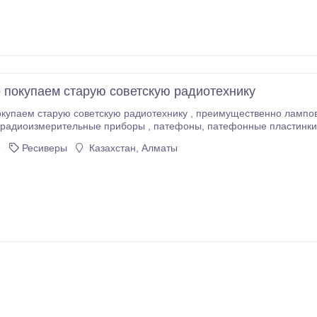
 покупаем старую советскую радиотехнику
ветскую радиотехнику , преимущественно ламповые приемники бытовые или военные , ламповые
трансформаторы , радиолампы и т.п. Все вопросы по тел 8 777 014 54 64.
9
Ресиверы
Казахстан, Алматы