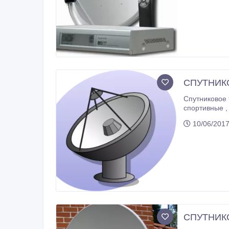
СПУТНИКО
Спутниковое телевидение в Алматы . Огромное
спортивные , музыкальные , развлекательные телевизионные каналы . Телеканалы для всей Вашей семьи . Настройка 
10/06/201
СПУТНИКО