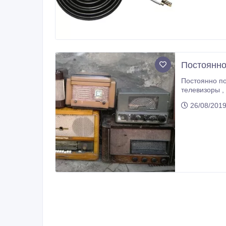
Постоянно
Постоянно покупаем старую со
телевизоры , радиоизмерительные приборы , патефоны, патефонные пластинки , советские радиодетали(любые) ,
26/08/201