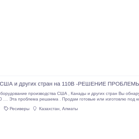
 США и других стран на 110В -РЕШЕНИЕ ПРОБЛЕМ
ства США , Канады и других стран Вы обнаруживаете , что питание для них нужно 110 Вольт
позвонить 8 777 014 5464 , 395 62 48 , 276 6161 Качественные
7
Ресиверы
Казахстан, Алматы