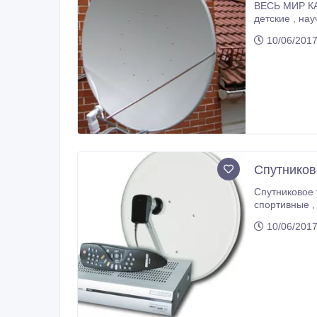
ВЕСЬ МИР КАК НА ЛАДОНИ
детские , научно - популярные , спортивные , музыкальные , развлекательные телевизионные каналы . Телеканалы для всей
10/06/201
Спутников
Спутниковое телевидение в Алматы . Огромное
спортивные , музыкальные , развлекательные телевизионные каналы . Телеканалы для всей Вашей семьи . Настройка 
перенастройка спутниковых антенн, их полн
10/06/201
антенн .