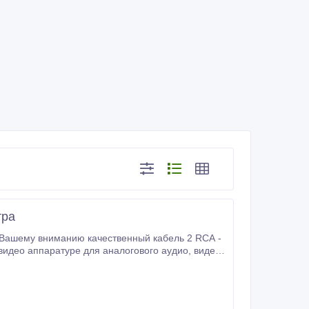
тра
два штекера разъема RCA (стандарт для