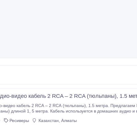
дио-видео кабель 2 RCA – 2 RCA (тюльпаны), 1.5 ме
 RCA – 2 RCA (тюльпаны), 1.5 метра. Предлагаем Вашему вниманию качественный кабель 2 RCA -
ого аудио. С обеих сторон аудио-видео кабеля располагаются по 
0
Ресиверы
Казахстан, Алматы
идео и аудиотехники).