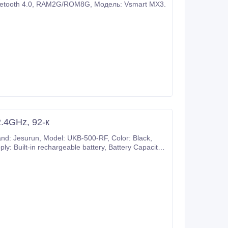
Продам ТВ приставка (Android TV Box) 4-х ядерный процессор Amlogic S802, Bluetooth 4.0, RAM2G/ROM8G, Модель: Vsmart MX3.
.4GHz, 92-к