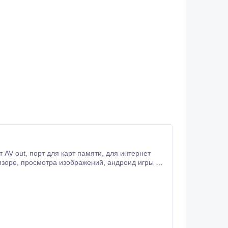
цессор: Cortex-A8, 1.5GHz, Android 4.0, ОЗУ: 1GB, Встроенная память:4GB.