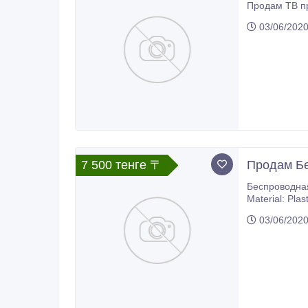
03/06/202
7 500 тенге 〒
Продам Бе
Беспроводная клавиатура + мыш
Material: Plastic, Key Numbers: 92, Connection Method: 2.4GHz wireless, Power Supply: Built-in rechargeable ba
800mA
03/06/202