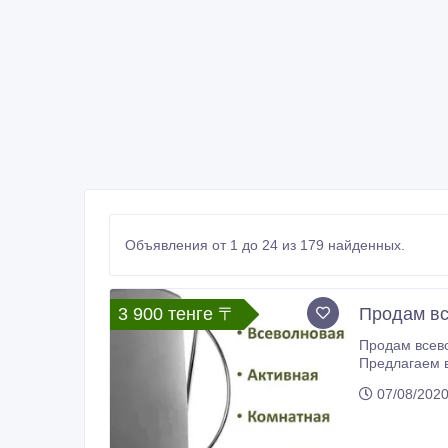
Объявления от 1 до 24 из 179 найденных.
3 900 тенге 〒
Продам вс
Продам всевол
Предлагаем в
70835. Предназна
07/08/202
радиосигнала