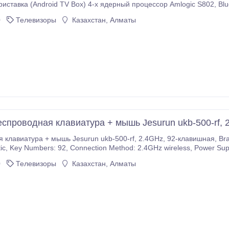
0
Телевизоры
Казахстан, Алматы
спроводная клавиатура + мышь Jesurun ukb-500-rf, 2
ь Jesurun ukb-500-rf, 2.4GHz, 92-клавишная, Brand: Jesurun, Model: UKB-500-RF, Color: Black,
ttery, Battery Capacity:
h, Supports System: Windows 2000 / XP / Vista / 7.
0
Телевизоры
Казахстан, Алматы