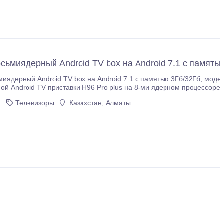
сьмиядерный Android TV box на Android 7.1 с память
 Android TV box на Android 7.1 с памятью 3Гб/32Гб, модель H96 Pro plusПредставляем вам обновленную
droid TV приставки H96 Pro plus на 8-ми ядерном процессоре Amlogic S912, с 3-мя ГБ о
для счастья! ТВ бокс очень хороший, с передовыми характеристиками, которые
0
Телевизоры
Казахстан, Алматы
 не один год! Данная приставка – отличная находка для тех, кто хочет видеть и использовать платфор