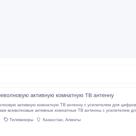
еволновую активную комнатную ТВ антенну
новую активную комнатную ТВ антенну с усилителем для цифрового/анал
ам всеволновые активные комнатные ТВ антенны с усилителем для ц
чение данной антенны с усилителем заключается в качественном приеме, а также усиле
0
Телевизоры
Казахстан, Алматы
 в сложных условиях города.