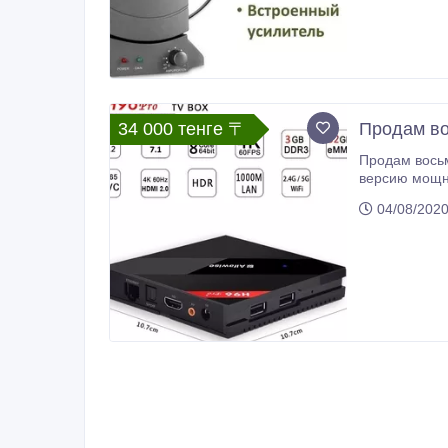
34 000 тенге 〒
Продам во
Продам восьмиядерный
версию мощной An
32-мя ГБ встроенной памяти – все, что нужно 
04/08/202
будут актуальны еще
Android 7.