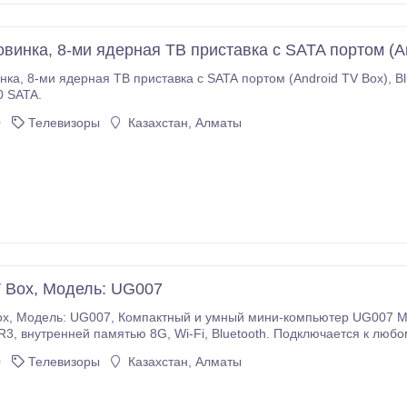
винка, 8-ми ядерная ТВ приставка с SATA портом (A
0, RAM2G/ROM16G, Модель: CS-Q8
0 SATA.
0
Телевизоры
Казахстан, Алматы
V Box, Модель: UG007
р Cortex A9 1.6 ГГц,
 монитору, имеющему HDMI
превратить его мультимедийный развлекательный центр..
0
Телевизоры
Казахстан, Алматы