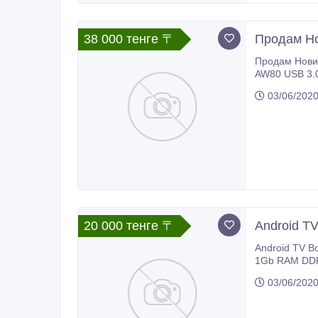
38 000 тенге 〒
Продам Но
Продам Новинка, 8-ми ядерная ТВ приставка с SATA портом (Android TV Box), Bluetooth 4.
AW80 USB 3.
03/06/202
20 000 тенге 〒
Android T
Android TV Box, Модель: UG007, Компактный и умный мини-компьютер UG007 Mini , Android 4.1, процессо
1Gb RAM DDR3, внутренней памятью 8G, Wi-Fi, Bluetooth. Подключается к любому телевизору или
порт, и 
03/06/202