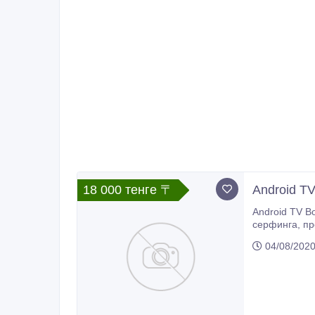
18 000 тенге 〒
Android T
Android TV Box, Модель: MK805, WiFi, Наличие двух портов USB, порт HDMI, порт AV out, порт для карт 
серфинга, просмотра онлайн видео, а также видео HD качества на вашем телевизоре, просмотра изображений, андроид игры и
04/08/202