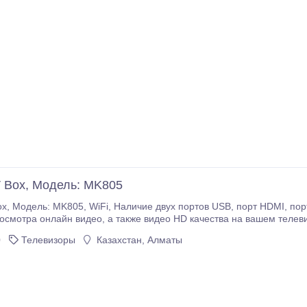
V Box, Модель: MK805
памяти, для интернет
других приложений, Про
0
Телевизоры
Казахстан, Алматы