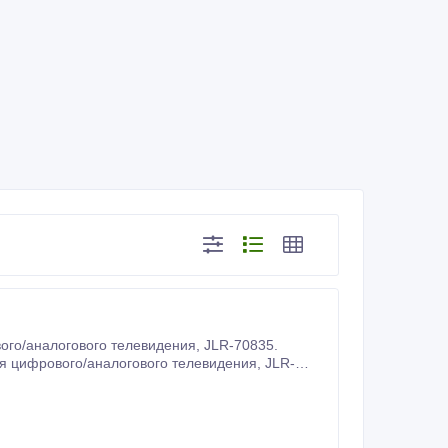
огового телевидения, JLR-70835.
ифрового/аналогового телевидения, JLR-
нии ТВ сигнала и