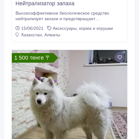
Нейтрализатор запаха
Высокоэффективное биологическое средство
нейтрализует запахи и предотвращает
размножение бактерий, являющихся причиной
15/06/2021
Аксессуары, корма и игрушки
возникновения запаха. Предназначен для удаления
Казахстан, Алматы
запахов органического происхождения(
потовыделения, рвоты, мочи, в том числе животных,
продукты гниения и др.) с предметов одежды,
обуви, сумок, мебели, ковров.
1 500 тенге 〒