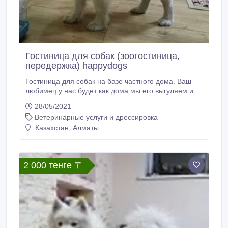
Гостиница для собак (зоогостиница,
передержка) happydogs
Гостиница для собак на базе частного дома. Ваш
любимец у нас будет как дома мы его выгуляем и
накормим. Возможно содержание как в вольере так
28/05/2021
и в доме вместе с нами. Учтем все Ваши пожелания
Ветеринарные услуги и дрессировка
касательно питания вашего любимца. По Вашему
желанию возможна социализация и дрессировка.
Казахстан, Алматы
Мы бесплатно привезем и увезем вашу собаку если
вы оставляете ее на срок более 10 дней.
2 000 тенге 〒