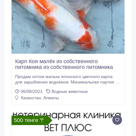
Карп Коя малёк из собственного
питомника из собственного питомника
Продам оптом малька японского цветного карпа
для зарыбления водоёмов. Минимальная партия от
300 шт. Размер 2-4 см. Цена за шт-150 тг. На фото
06/08/2021
Водные животные
представлены производители из собственного
Казахстан, Алматы
питомника. Примаем заявки..
500 тенге 〒