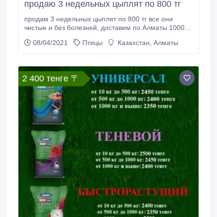
продаю 3 недельных цыплят по 800 тг
продам 3 недельных цыплят по 800 тг все они
чистые и без болезней, доставим по Алматы 1000 тг,
на любой адрес и еще хорошо кормим и давали
08/04/2021
Птицы
Казахстан, Алматы
антибиотики пишите в ватсап и телеграмм номер
+77476989164.
2 400 тенге 〒