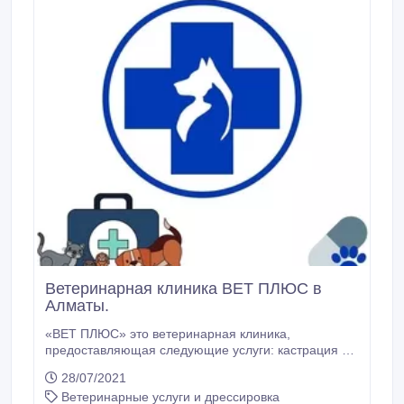
Ветеринарная клиника ВЕТ ПЛЮС в
Алматы.
«ВЕТ ПЛЮС» это ветеринарная клиника,
предоставляющая следующие услуги: кастрация и
стерилизация (кастрация кота от 3000 тенге, кобеля
28/07/2021
от 6000 тенге, стерилизация кошки от 7000 тенге,
Ветеринарные услуги и дрессировка
суки от 10 000 тенге); вакцинация (от 4000 тенге);