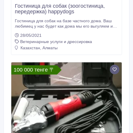
Гостиница для собак (зоогостиница,
передержка) happydogs
Гостиница для собак на базе частного дома. Ваш
любимец у нас будет как дома мы его выгуляем и
накормим. Возможно содержание как в вольере так
28/05/2021
и в доме вместе с нами. Учтем все Ваши пожелания
Ветеринарные услуги и дрессировка
касательно питания вашего любимца. По Вашему
желанию возможна социализация и дрессировка.
Казахстан, Алматы
Мы бесплатно привезем и увезем вашу собаку если
вы оставляете ее на срок более 10 дней.
100 000 тенге 〒