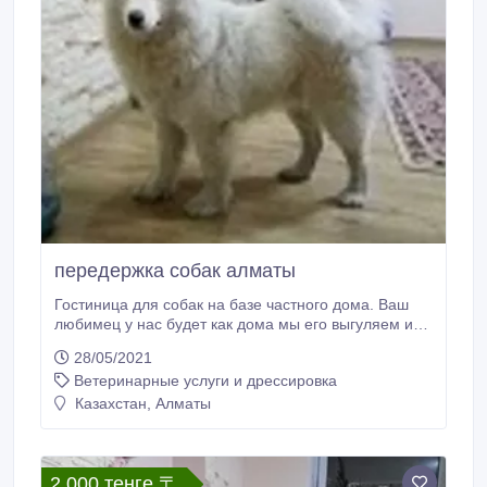
передержка собак алматы
Гостиница для собак на базе частного дома. Ваш
любимец у нас будет как дома мы его выгуляем и
накормим. Возможно содержание как в вольере так
28/05/2021
и в доме вместе с нами. Учтем все Ваши пожелания
Ветеринарные услуги и дрессировка
касательно питания вашего любимца. По Вашему
желанию возможна социализация и дрессировка.
Казахстан, Алматы
Мы бесплатно привезем и увезем вашу собаку если
вы оставляете ее на срок более 10 дней.
2 000 тенге 〒