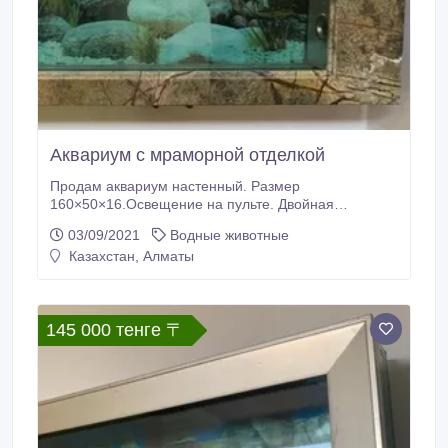
Аквариум с мраморной отделкой
Продам аквариум настенный. Размер
160×50×16.Освещение на пульте. Двойная
фильтрация. Отделка натуральным мрамором
03/09/2021
Водные животные
Пожалуйста пишите на Ватсап. Почту не читаю.!!.
Казахстан, Алматы
145 000 тенге 〒