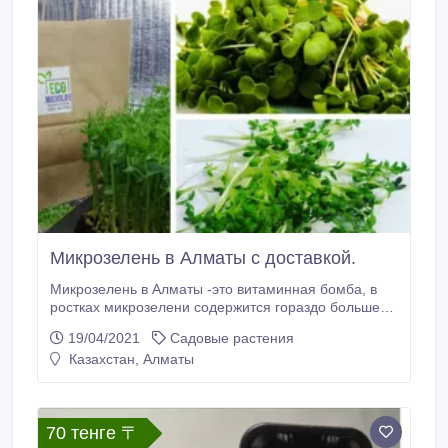
Микрозелень в Алматы с доставкой.
Микрозелень в Алматы -это витаминная бомба, в
ростках микрозелени содержится гораздо больше
витаминов чем в овощах. Мы выращиваем
19/04/2021
Садовые растения
микрозельно на собственном производстве! Наше
Казахстан, Алматы
производство представляет стерильную
«лабораторию» с точно выверенным
микроклиматом и освещением, в таких условиях
растения проявляют свои лучшие вкусовые
70 тенге 〒
качества.