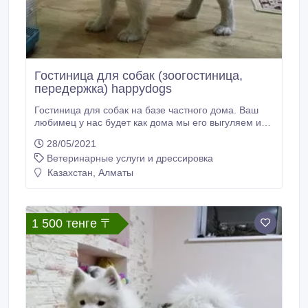
Гостиница для собак (зоогостиница,
передержка) happydogs
Гостиница для собак на базе частного дома. Ваш
любимец у нас будет как дома мы его выгуляем и
накормим. Возможно содержание как в вольере так
28/05/2021
и в доме вместе с нами. Учтем все Ваши пожелания
Ветеринарные услуги и дрессировка
касательно питания вашего любимца. По Вашему
желанию возможна социализация и дрессировка.
Казахстан, Алматы
Мы бесплатно привезем и увезем вашу собаку если
вы оставляете ее на срок более 10 дней.
1 500 тенге 〒