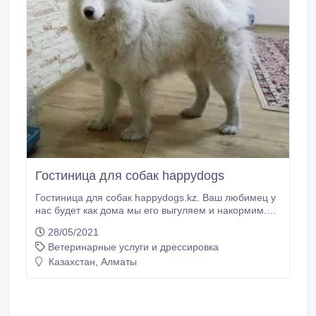
Гостиница для собак happydogs
Гостиница для собак happydogs.kz. Ваш любимец у
нас будет как дома мы его выгуляем и накормим.
Возможно содержание как в вольере так и в доме
28/05/2021
вместе с нами. Учтем все Ваши пожелания
Ветеринарные услуги и дрессировка
касательно питания вашего любимца. По Вашему
желанию возможна социализация и дрессировка.
Казахстан, Алматы
Мы бесплатно привезем и увезем вашу собаку если
вы оставляете ее на срок более 10 дней.