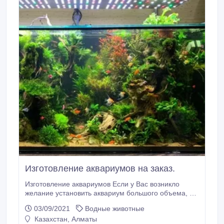
Изготовление аквариумов на заказ.
Изготовление аквариумов Если у Вас возникло
желание установить аквариум большого объема, и
чтобы такого ни у кого из Ваших знакомых не было –
03/09/2021
Водные животные
то это к нам.Мы предложим массу уникальных
Казахстан, Алматы
вариантов, как в техническом исполнении самого