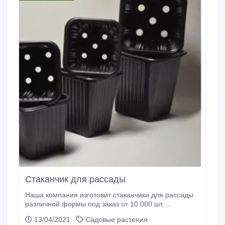
Стаканчик для рассады
Наша компания изготовит стаканчики для рассады
различной формы под заказ от 10 000 шт.
Производство находится в Алматы, доставка по РК и
13/04/2021
Садовые растения
зарубеж Звоните и мы Вас проконсультируем!.