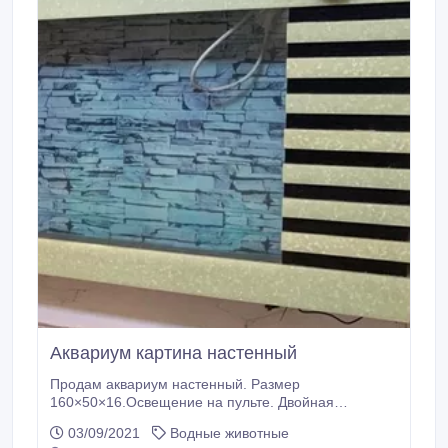
Аквариум картина настенный
Продам аквариум настенный. Размер
160×50×16.Освещение на пульте. Двойная
фильтрация. Отделка искусственным гранитом.
03/09/2021
Водные животные
Пожалуйста пишите на Ватсап. Почту не читаю.!!.