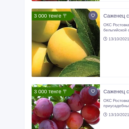
3 000 тенге 〒
Саженец с
ОКС Ростовка 1, 5м Вегетационный период 1-2 А+ СЛИВА «РЕНКЛОД ДЕ БОВЕ» (подвой—алыча) Среднеспелый сорт
бельгийской селекции. Дерево сред
13/10/202
3 000 тенге 〒
Саженец с
ОКС Ростовка 1, 2м Вегетационный период 1-2 А+ Ренклод Альтана — летний ранний сорт сливы, который часто встречается на
приусадебных
13/10/202