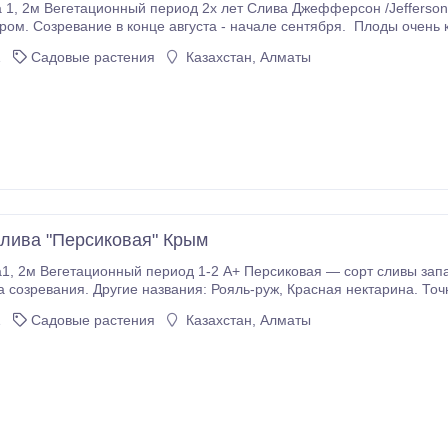
Созревание в конце августа - начале сентября. Плоды очень крупные, массой 50-60 г и более. 
формы (широко-овальные). Цвет плодов - желто-золотистый, привлекательный.
1
Садовые растения
Казахстан, Алматы
лива "Персиковая" Крым
угие названия: Рояль-руж, Красная нектарина. Точное происхождение сорта неизвестно. Возможно,
ен во Франции или Англии. Первое упоминание о нем датировано 1
1
Садовые растения
Казахстан, Алматы