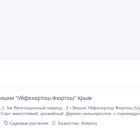
вишни "Уйфехертош Фюртош" Крым
во сильнорослое, с пирамидальной, компактной кроной средней густоты.
ный тип плодоношения (на ростовых побегах и на букетных веточк
1
Садовые растения
Казахстан, Алматы