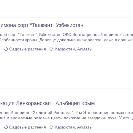
имона сорт "Ташкент" Узбекистан
истан. ОКС Вегетационный период 2-летние саженцы. В наличии: 1-годичные, 2-годичные,
В условиях квартиры — как минимум, на метр ниже.
1
Садовые растения
Казахстан, Алматы
кация Ленкоранская - Альбиция Крым
я и ароматные розовые цветы похожие на звездочки пуха. У его цветк
могут быть белыми, розовыми
1
Садовые растения
Казахстан, Алматы