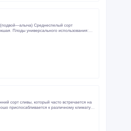
рошо приспосабливается к различному климату и
обильным урожаем ароматных плодов.