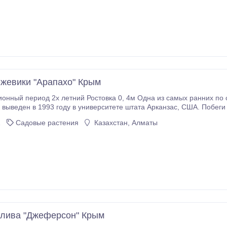
жевики "Арапахо" Крым
1993 году в университете штата Арканзас, США. Побеги мощные, пряморослые, бесшипные, высотой 1,
о 3см в толщину у основания! ... Невероятно сладкий десертный сор
1
Садовые растения
Казахстан, Алматы
лива "Джеферсон" Крым