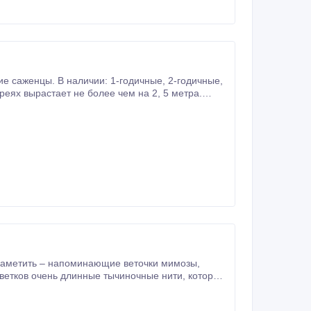
ов очень длинные тычиночные нити, которые
 или красными, в зависимости от сорта, что придаёт им высокую декоративность.