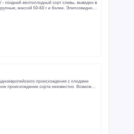
Элипсовидной
830 годом.