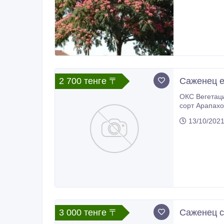
2 700 тенге 〒
Саженец е
ОКС Вегетационный период 2х летний Ростовка 0, 4м Одна из самых ранних по сроку созревания бесшипых ежевик -
сорт Арапахо выведен в 
5-2м, д
13/10/202
3 000 тенге 〒
Саженец с