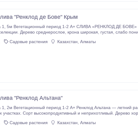
лива "Ренклод де Бове" Крым
нерослое, крона широкая, густая, слабо поникшая. Плоды универсального использования:
крупные, массой 40–45 г, округлые, кожица тонкая, зеленовато-желтого цвета.
1
Садовые растения
Казахстан, Алматы
лива "Ренклод Альтана"
 участках. Сорт высокопродуктивный и неприхотливый. Дерево хо
плодоносит продолжительное время, ежегодно радуя садоводов 
1
Садовые растения
Казахстан, Алматы