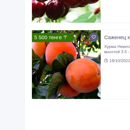
5 500 тенге 〒
Саженец х
Хурма Никитс
18/10/202