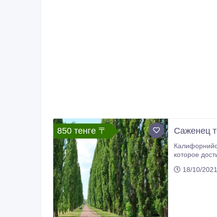
850 тенге 〒
Саженец т
Калифорнийский тополь, также известный как калифорнийский
которое достигает высоты от 30 до 
18/10/202