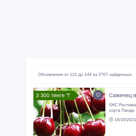
Объявления от 121 до 144 из 3707 найденных.
3 300 тенге 〒
Саженец 
ОКС Ростовка 1, 5м Вегетационный период - 2 г Вишня Уйфехертош Фюртош (Uyfehertosh Fürthosh). Сорт произошёл от клона
сорта Панди. Сорт зимостойкий, урожайный. Дере
Имеет смешан
18/10/202