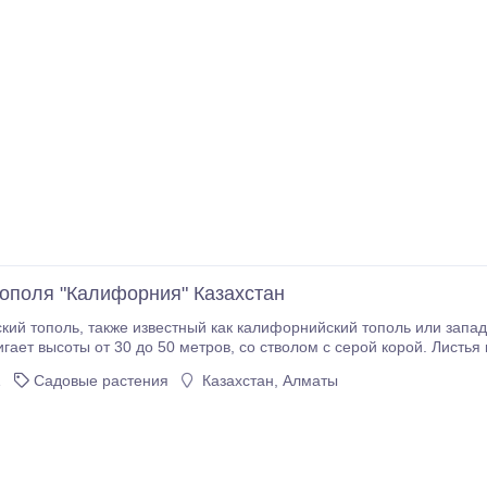
ополя "Калифорния" Казахстан
 тополь или западный тополь, - это лиственное дерево,
50 метров, со стволом с серой корой. Листья крупные, зеленые с обеих сторон, но более
светлые с нижней стороны. ОКС Ростовка 1, 5м-2, 5м Вегетационный.
1
Садовые растения
Казахстан, Алматы