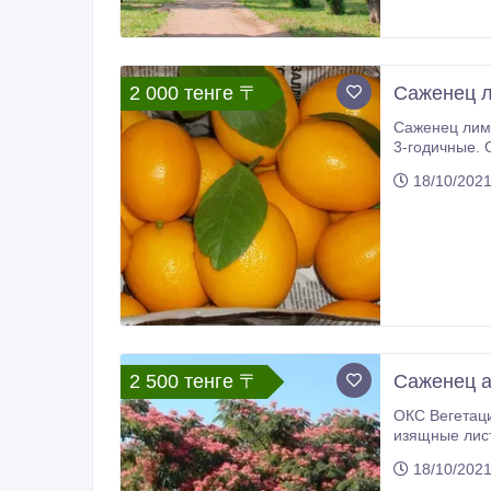
2 000 тенге 〒
Саженец л
Саженец лимона сорт "Ташкент" Узбек
3-годичные. Особенности кроны. Деревце довольно низкорослое, даже в оранжереях вырастает не более чем на 2, 5 метра.
18/10/202
2 500 тенге 〒
Саженец а
ОКС Вегетационный период - 2х летний Ростовка 1.2 м Это растение нельзя не заметить – напоминающие веточки мимозы,
изящные листь
18/10/202