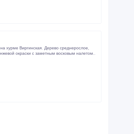
 на хурме Виргинская. Дерево среднерослое,
ые (масса 100 - 130 г), твердые, ярко-красно-оранжевой окраски с заметным восковым налетом..