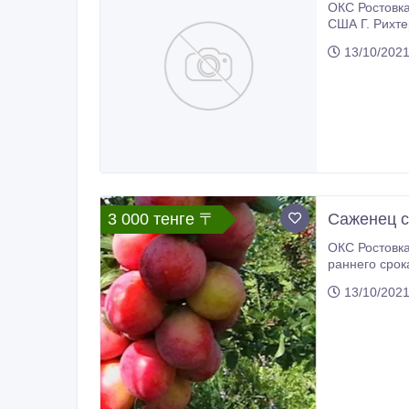
ОКС Ростовка 1, 2м Вегетационный период 2х лет Слива Джефферсон /Jefferson/ - поздний желтоплодный сорт сливы, выведен в
США Г. Рихтером. 
13/10/202
3 000 тенге 〒
Саженец с
ОКС Ростовка1, 2м Вегетационный период 1-2 А+ Персиковая — сорт сливы западноевропейского происхождения с плодами
раннего срока созревания. Др
что он вывед
13/10/202