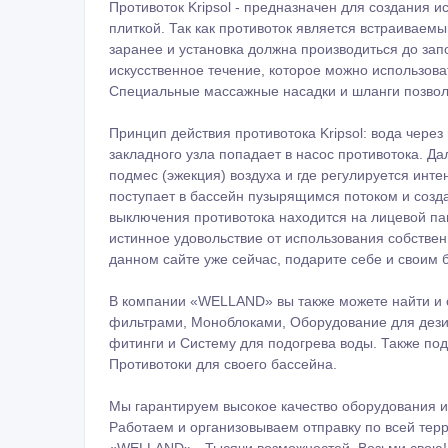
Противоток Kripsol - предназначен для создания и
плиткой. Так как противоток является встраиваем
заранее и установка должна производиться до зап
искусственное течение, которое можно использоват
Специальные массажные насадки и шланги позвол
Принцип действия противотока Kripsol: вода чер
закладного узла попадает в насос противотока. Да
подмес (эжекция) воздуха и где регулируется инте
поступает в бассейн пузырящимся потоком и созда
выключения противотока находится на лицевой пан
истинное удовольствие от использования собственн
данном сайте уже сейчас, подарите себе и своим
В компании «WELLAND» вы также можете найти и 
фильтрами, Моноблоками, Оборудование для дези
фитинги и Систему для подогрева воды. Также по
Противотоки для своего бассейна.
Мы гарантируем высокое качество оборудования и
Работаем и организовываем отправку по всей терр
«WELLAND» - Тысячи возможностей. Возьми свою!