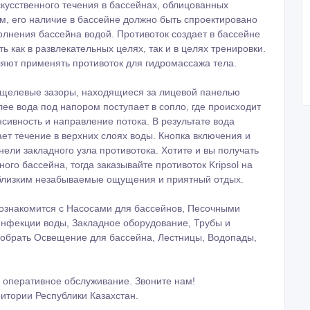
скусственного течения в бассейнах, облицованных
ым, его наличие в бассейне должно быть спроектировано
олнения бассейна водой. Противоток создает в бассейне
ь как в развлекательных целях, так и в целях тренировки.
яют применять противоток для гидромассажа тела.
ез щелевые зазоры, находящиеся за лицевой панелью
лее вода под напором поступает в сопло, где происходит
нсивность и направление потока. В результате вода
ет течение в верхних слоях воды. Кнопка включения и
ели закладного узла противотока. Хотите и вы получать
ого бассейна, тогда заказывайте противоток Kripsol на
 близким незабываемые ощущения и приятный отдых.
ознакомится с Насосами для бассейнов, Песочными
нфекции воды, Закладное оборудование, Трубы и
добрать Освещение для бассейна, Лестницы, Водопады,
 оперативное обслуживание. Звоните нам!
итории Республики Казахстан.