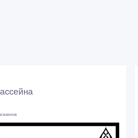
бассейна
агазинов